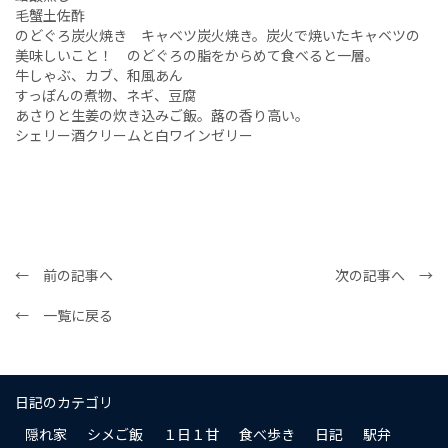
毛蟹土佐酢
のどぐろ炭火焼き キャベツ炭火焼き。炭火で焼いたキャベツの
美味しいこと！ のどぐろの脂をからめて食べると一層。
牛しゃぶ、カブ、和風あん
すっぽんの煮物、ネギ、豆腐
あさりと生姜の炊き込みご飯。蕗の香り高い。
シェリー酒クリームと白ワインゼリー
← 前の記事へ
次の記事へ →
← 一覧に戻る
日記のカテゴリ
隠れ家
シメご飯
１日１甘
食べ歩き
日記
駅弁