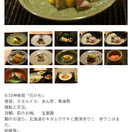
4/10神楽坂「石かわ」
春菊、ホタルイカ、あん肝、黄身酢
稚鮎と天豆。
甘鯛、筍のお椀。 生姜露
鯛のお造り。北海道のキタムラサキと唐津赤ウニ 赤ウニはま
だ。
蛤飯蒸し