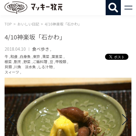
マッキー牧
TOP
おいしい日記
4/10神楽坂「石かわ」
4/10神楽坂「石かわ」
2018.04.10
食べ歩き
,
牛
,
和食
,
白身魚
,
東京
,
果菜
,
葉茎菜
,
根菜
,
割烹
,
野菜
,
ご飯料理
,
豆
,
甲殻類
,
貝類
,
川魚 淡水魚
,
しる汁物
,
スィーツ
,