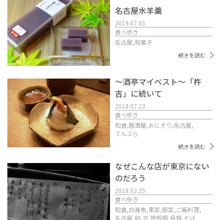
名古屋水羊羹
2019.07.05
食べ歩き
名古屋,
和菓子
続きを読む
〜酒亭マイベスト〜「杵
吉」に続いて
2018.07.23
食べ歩き
和食,
居酒屋,
おにぎり,
名古屋,
てんぷら
続きを読む
なぜこんな店が東京にない
のだろう
2018.02.25
食べ歩き
和食,
白身魚,
果菜,
根菜,
ご飯料理,
名古屋,
卵,
豆,
甲殻類,
貝類,
そば