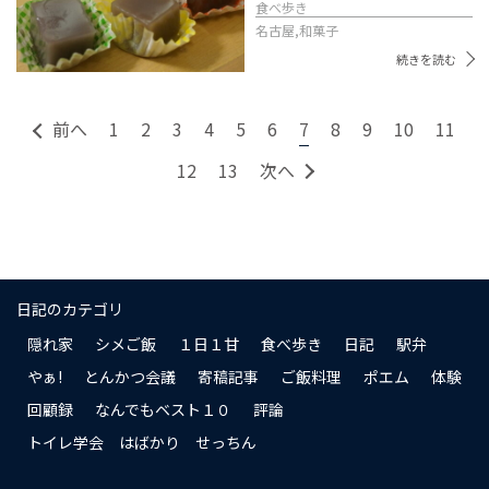
食べ歩き
名古屋,
和菓子
続きを読む
前へ
1
2
3
4
5
6
7
8
9
10
11
12
13
次へ
日記のカテゴリ
隠れ家
シメご飯
１日１甘
食べ歩き
日記
駅弁
やぁ!
とんかつ会議
寄稿記事
ご飯料理
ポエム
体験
回顧録
なんでもベスト１０
評論
トイレ学会 はばかり せっちん