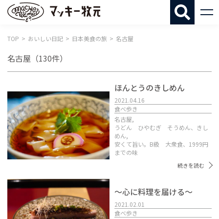
マッキー牧
TOP
おいしい日記
日本美食の旅
名古屋
名古屋
（130件）
ほんとうのきしめん
2021.04.16
食べ歩き
名古屋,
うどん ひやむぎ そうめん、きし
めん,
安くて旨い。B級 大衆食、1999円
までの味
続きを読む
〜心に料理を届ける〜
2021.02.01
食べ歩き