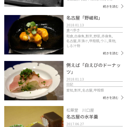
続きを読む
名古屋「野嵯和」
2018.01.13
食べ歩き
和食,
白身魚,
割烹,
野菜,
赤身魚,
名古屋,
茶漬け,
甲殻類,
ウニ,
果物,
しる汁物
続きを読む
例えば「白えびのドーナッ
ツ」
2018.01.13
日記
愛知,
割烹,
名古屋,
甲殻類
続きを読む
松華堂 川口屋
名古屋の水羊羹
2017.06.27