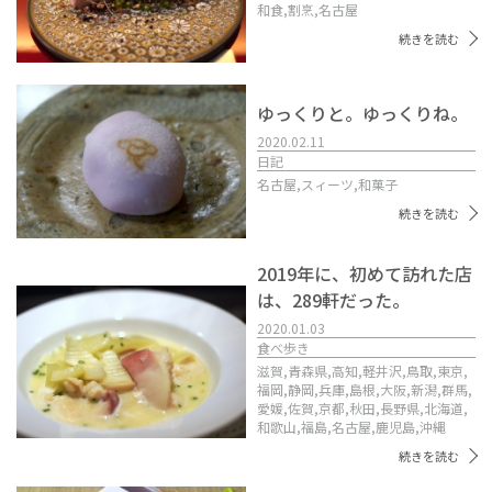
和食,
割烹,
名古屋
続きを読む
ゆっくりと。ゆっくりね。
2020.02.11
日記
名古屋,
スィーツ,
和菓子
続きを読む
2019年に、初めて訪れた店
は、289軒だった。
2020.01.03
食べ歩き
滋賀,
青森県,
高知,
軽井沢,
鳥取,
東京,
福岡,
静岡,
兵庫,
島根,
大阪,
新潟,
群馬,
愛媛,
佐賀,
京都,
秋田,
長野県,
北海道,
和歌山,
福島,
名古屋,
鹿児島,
沖縄
続きを読む