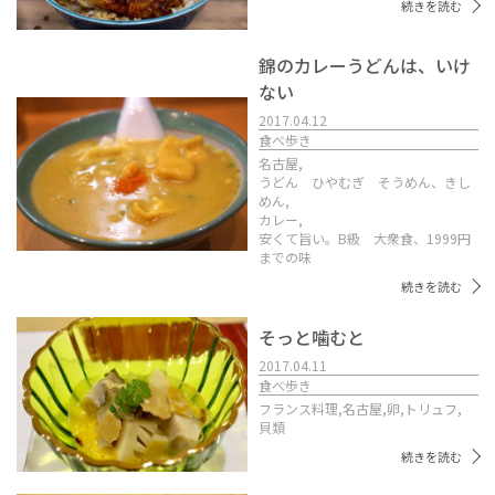
続きを読む
錦のカレーうどんは、いけ
ない
2017.04.12
食べ歩き
名古屋,
うどん ひやむぎ そうめん、きし
めん,
カレー,
安くて旨い。B級 大衆食、1999円
までの味
続きを読む
そっと噛むと
2017.04.11
食べ歩き
フランス料理,
名古屋,
卵,
トリュフ,
貝類
続きを読む