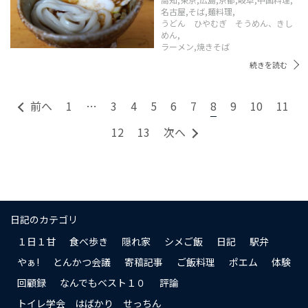
名古屋,
そば,
麺料理,
うどん ひやむぎ そうめん、きし
めん,
ラーメン,
焼きそば
続きを読む
前へ
1
…
3
4
5
6
7
8
9
10
11
12
13
次へ
日記のカテゴリ
１日１甘
食べ歩き
隠れ家
シメご飯
日記
駅弁
やぁ!
とんかつ会議
寄稿記事
ご飯料理
ポエム
体験
回顧録
なんでもベスト１０
評論
トイレ学会 はばかり せっちん