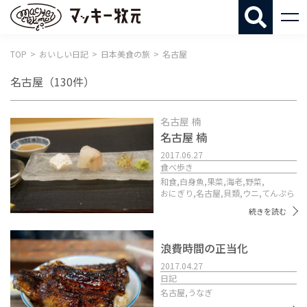
マッキー牧
TOP
おいしい日記
日本美食の旅
名古屋
名古屋
（130件）
名古屋 楠
名古屋 楠
2017.06.27
食べ歩き
和食,
白身魚,
果菜,
海老,
野菜,
おにぎり,
名古屋,
貝類,
ウニ,
てんぷら
続きを読む
浪費時間の正当化
2017.04.27
日記
名古屋,
うなぎ