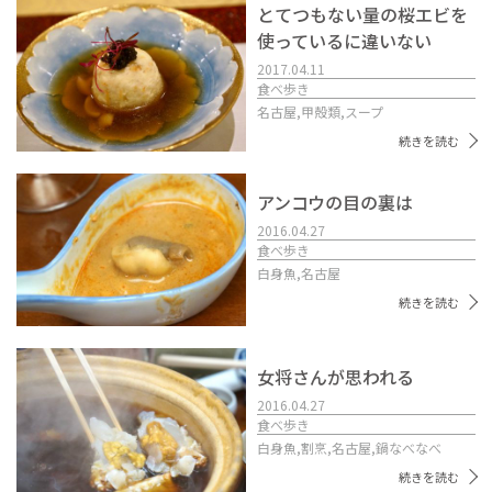
とてつもない量の桜エビを
使っているに違いない
2017.04.11
食べ歩き
名古屋,
甲殻類,
スープ
続きを読む
アンコウの目の裏は
2016.04.27
食べ歩き
白身魚,
名古屋
続きを読む
女将さんが思われる
2016.04.27
食べ歩き
白身魚,
割烹,
名古屋,
鍋なべなべ
続きを読む