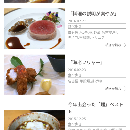
「料理の説明が爽やか」
2016.02.27
食べ歩き
白身魚,
米,
牛,
豚,
野菜,
名古屋,
卵,
キノコ,
甲殻類,
トリュフ
続きを読む
「海老フリャー」
2016.02.23
食べ歩き
名古屋,
甲殻類,
揚げ物
続きを読む
今年出会った「麺」ベスト
６
2015.12.25
食べ歩き
高知,
東京,
広島,
京都,
岐阜,
中国料理,