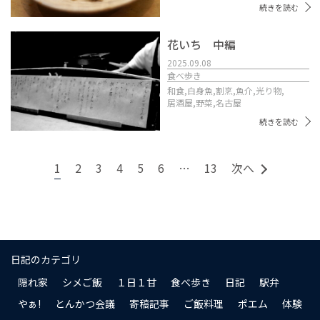
続きを読む
花いち 中編
2025.09.08
食べ歩き
和食,
白身魚,
割烹,
魚介,
光り物,
居酒屋,
野菜,
名古屋
続きを読む
1
2
3
4
5
6
…
13
次へ
日記のカテゴリ
隠れ家
シメご飯
１日１甘
食べ歩き
日記
駅弁
やぁ!
とんかつ会議
寄稿記事
ご飯料理
ポエム
体験