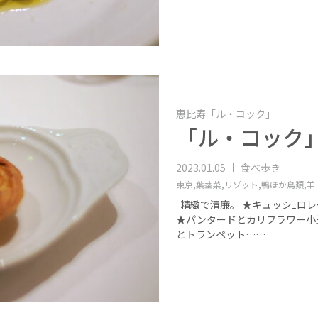
恵比寿「ル・コック」
「ル・コック」
2023.01.05
食べ歩き
東京,
葉茎菜,
リゾット,
鴨ほか鳥類,
羊
精緻で清廉。 ★キュッシｭロレ
★パンタードとカリフラワー小
とトランペット……