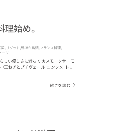
ス料理始め。
菜,
リゾット,
鴨ほか鳥類,
フランス料理,
ィーツ
フらしい優しさに満ちて ★スモークサーモ
小玉ねぎとプチヴェール コンソメ トリ
続きを読む