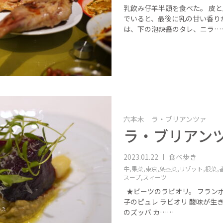
乳飲み仔羊半頭を食べた。 皮
でいると、最後に乳の甘い香り
は、下の泡辣醬のタレ、ニラ…
六本木 ラ・ブリアンツァ
ラ・ブリアンツ
2023.01.22
食べ歩き
牛,
果菜,
東京,
葉茎菜,
リゾット,
根菜,
スープ,
スィーツ
★ビーツのラビオリ。 フラン
子のピュレ ラビオリ 酸味が生
のズッバ カ……