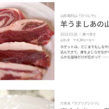
山形県村山「ひつじや」
羊うましあの
2023.03.26
食べ歩き
山形,
羊 ヤギ,
鍋なべなべ
ホゲットは、どこまでもしなや
込んできて、身をよじらせなが
らかな滋味だけが広がって……
六本木「ラブリアンツァ」