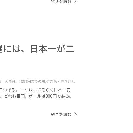
続きを読む
屋には、日本一が二
 大衆食、1999円までの味,
焼き鳥・やきとん
二つある。 一つは、おそらく日本一安
、どれも百円、ボールは300円である。
続きを読む