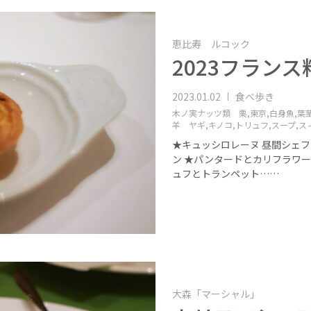
恵比寿 ルコック
2023フラン
2023.01.02
食べ歩き
木ノ実ナッツ類 栗,
東京,
白身魚,
葉茎
羊 ヤギ,
キノコ,
トリュフ,
スープ,
ス
★キュッシロレーヌ 昼間シェ
ン ★パンタードとカリフラワー
ュフとトランペット……
大森「マーシャル」