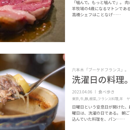
「噛んで。もっと噛んで」。 肉
羊牧場の4歳になるマトンであ
高橋シェフはことなげ……
六本木「ブーケドフランス」。
洗濯日の料理
2023.04.06
食べ歩き
東京,
牛,
豚,
根菜,
フランス料理,
羊 ヤ
日曜日という安息日が開けた、
曜日は、洗濯の日である。 朝ご
込んでいた料理を、パン……