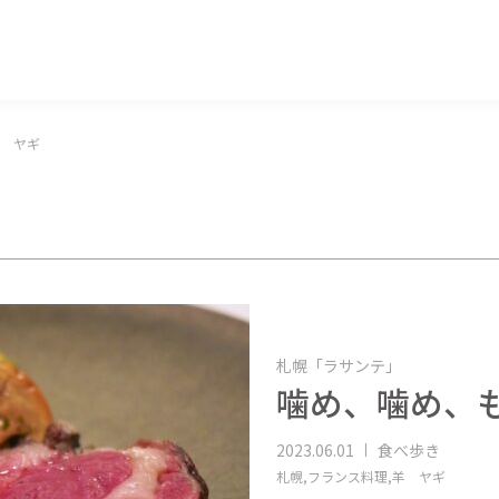
マッキー牧元 MACKEY MAKIMOTO
 ヤギ
）
札幌「ラサンテ」
噛め、噛め、
2023.06.01
食べ歩き
札幌,
フランス料理,
羊 ヤギ