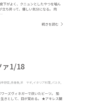
と皮下がよく、クニュンとしたやつを噛ん
が立ち昇って、優しい気分になる。 肉
…
続きを読む
ァ1/18
香辛野菜,
赤身魚,
羊 ヤギ,
イタリア料理,
パスタ,
ボワーズヴィネガーで炊いたビーツ。 茄
き生きとして、目が覚める。 ★アキレス腱