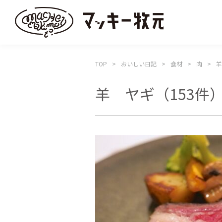
TOP
おいしい日記
食材
肉
羊
羊 ヤギ
（153件