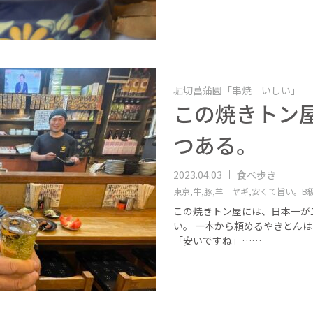
堀切菖蒲園「串焼 いしい」
この焼きトン
つある。
2023.04.03
食べ歩き
東京,
牛,
豚,
羊 ヤギ,
安くて旨い。B級
この焼きトン屋には、日本一が
い。 一本から頼めるやきとんは
「安いですね」……