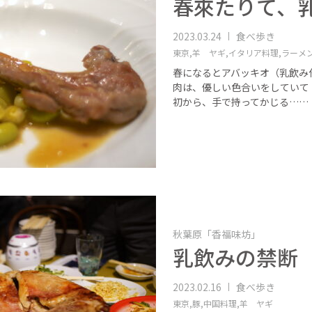
春來たりて、
2023.03.24
食べ歩き
東京,
羊 ヤギ,
イタリア料理,
ラーメ
春になるとアバッキオ（乳飲み
肉は、優しい色合いをしていて
初から、手で持ってかじる……
秋葉原「香福味坊」
乳飲みの禁断 Fo
2023.02.16
食べ歩き
東京,
豚,
中国料理,
羊 ヤギ