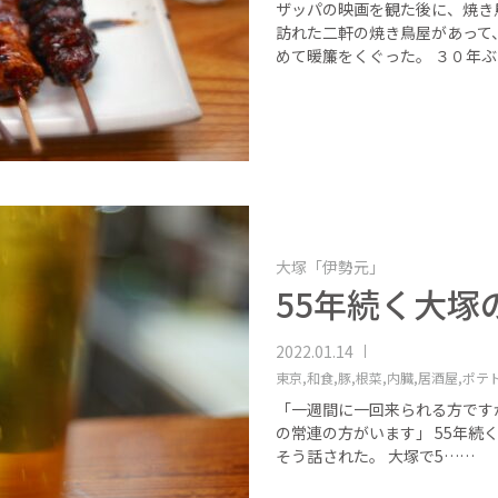
ザッパの映画を観た後に、焼き
訪れた二軒の焼き鳥屋があって
めて暖簾をくぐった。 ３０年
大塚「伊勢元」
55年続く大塚
2022.01.14
東京,
和食,
豚,
根菜,
内臓,
居酒屋,
ポテ
「一週間に一回来られる方ですが
の常連の方がいます」 55年続
そう話された。 大塚で5……