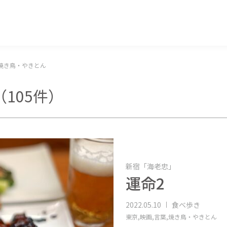
マッキー牧元 MACKEY MAKIMOTO
焼き鳥・やきとん
（105件）
新宿「海老忠」
運命2
2022.05.10
食べ歩き
東京,
映画,
言葉,
焼き鳥・やきとん