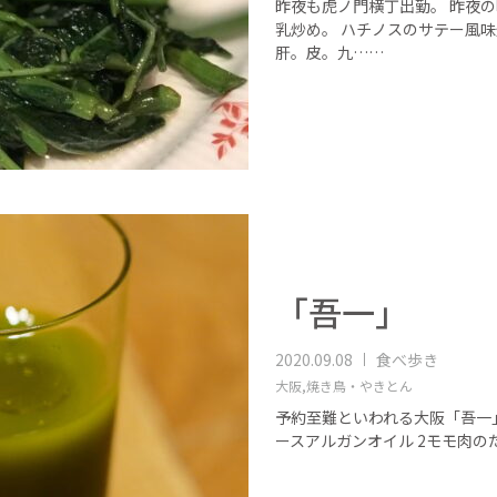
昨夜も虎ノ門横丁出勤。 昨夜の
乳炒め。 ハチノスのサテー風味
肝。皮。九……
「吾一」
2020.09.08
食べ歩き
大阪,
焼き鳥・やきとん
予約至難といわれる大阪「吾一
ースアルガンオイル 2モモ肉のた