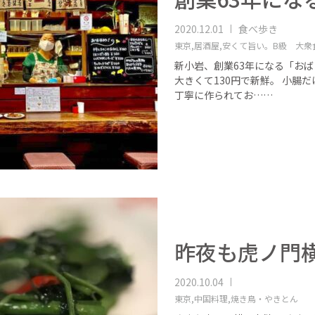
2020.12.01
食べ歩き
東京,
居酒屋,
安くて旨い。B級 大衆食
新小岩、創業63年になる「おば
大きくて130円で新鮮。 小腸
丁寧に作られてお……
昨夜も虎ノ門
2020.10.04
東京,
中国料理,
焼き鳥・やきとん