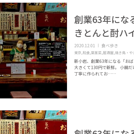
創業63年にな
きとんと酎ハ
2020.12.01
食べ歩き
東京,
和食,
葉茎菜,
居酒屋,
焼き鳥・や
新小岩、創業63年になる「おば
大きくて130円で新鮮。 小腸
丁寧に作られてお……
創業63年にな