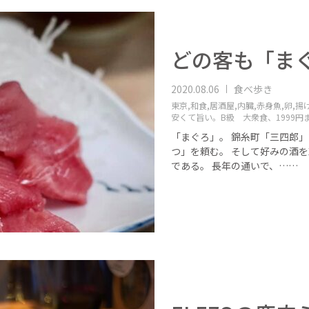
どの客も「ま
2020.08.06
食べ歩き
東京,
和食,
居酒屋,
内臓,
赤身魚,
卵,
揚げ
安くて旨い。B級 大衆食、1999円
「まぐろ」。 錦糸町「三四郎
つ」を頼む。 そして好みの酒
である。 長年の通いで、……