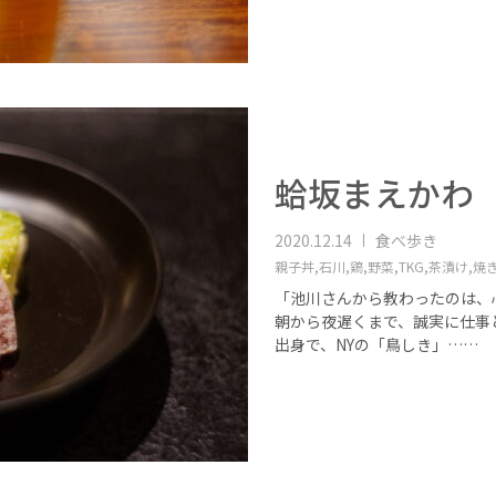
蛤坂まえかわ
2020.12.14
食べ歩き
親子丼,
石川,
鶏,
野菜,
TKG,
茶漬け,
焼
「池川さんから教わったのは、
朝から夜遅くまで、誠実に仕事
出身で、NYの「鳥しき」……