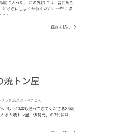
鳥屋に入った。 この界隈には、昔何度も
、どちらにしようか悩んだが、一軒に決
ぶ……
続きを読む
の焼トン屋
トサラダ,
焼き鳥・やきとん
、もう40年も通ってきてくださる86歳
く大塚の焼トン屋「伊勢元」の3代目は、