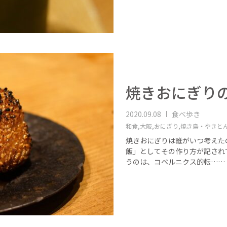
焼きおにぎり
2020.09.08
食べ歩き
和食,
大阪,
おにぎり,
焼き鳥・やきと
焼きおにぎりは誰がいつ考えたの
飯」としてその作り方が記され
うのは、コペルニクス的転……