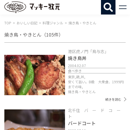
マッキー牧
TOP
おいしい日記
料理ジャンル
焼き鳥・やきとん
焼き鳥・やきとん
（105件）
港区虎ノ門「鳥与志」
焼き鳥丼
2004.02.07
食べ歩き
東京,
鶏,
丼,
安くて旨い。B級 大衆食、1999円
までの味,
焼き鳥・やきとん
続きを読む
北千住 バ ー ド コ ー
ト
バードコート