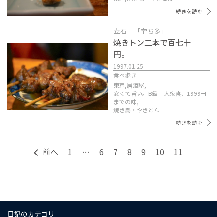
続きを読む
立石 「宇ち多」
焼きトン二本で百七十
円。
1997.01.25
食べ歩き
東京,
居酒屋,
安くて旨い。B級 大衆食、1999円
までの味,
焼き鳥・やきとん
続きを読む
前へ
1
…
6
7
8
9
10
11
日記のカテゴリ