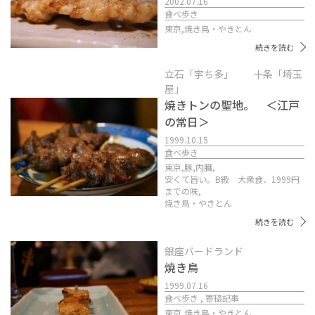
2002.07.16
食べ歩き
東京,
焼き鳥・やきとん
続きを読む
立石「宇ち多」 十条「埼玉
屋」
焼きトンの聖地。 ＜江戸
の常日＞
1999.10.15
食べ歩き
東京,
豚,
内臓,
安くて旨い。B級 大衆食、1999円
までの味,
焼き鳥・やきとん
続きを読む
銀座バードランド
焼き鳥
1999.07.16
食べ歩き , 寄稿記事
東京,
焼き鳥・やきとん