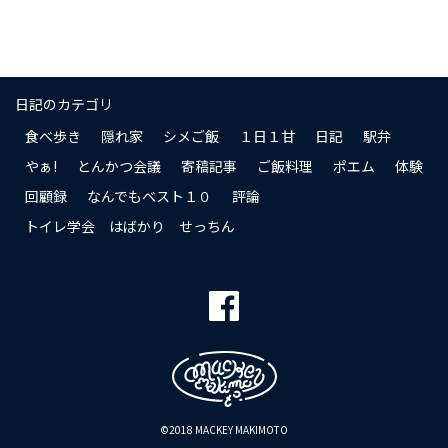
日記のカテゴリ
食べ歩き
隠れ家
シメご飯
１日１甘
日記
駅弁
やぁ!
とんかつ会議
寄稿記事
ご飯料理
ポエム
体験
回顧録
なんでもベスト１０
評論
トイレ学会 はばかり せっちん
©2018 MACKEY MAKIMOTO