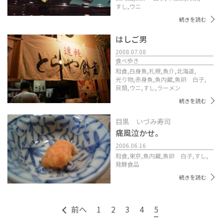
すし,
ウニ
続きを読む
はしご男
2008.07.08
食べ歩き
和食,
白身魚,
札幌,
魚介,
北海道,
光り物,
赤身魚,
魚内蔵,
魚卵 白子,
貝類,
ウニ,
すし,
ラーメン
続きを読む
目黒 いづみ寿司
痛風泣かせ。
2006.06.16
和食,
東京,
魚内蔵,
魚卵 白子,
すし,
発酵食品
続きを読む
前へ
1
2
3
4
5