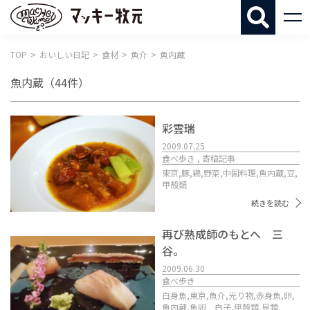
マッキー牧
TOP
おいしい日記
食材
魚介
魚内蔵
魚内蔵
（44件）
彩雲瑞
2009.07.25
食べ歩き , 寄稿記事
東京,
豚,
鶏,
野菜,
中国料理,
魚内蔵,
豆,
甲殻類
続きを読む
再び熟成師のもとへ 三
谷。
2009.06.30
食べ歩き
白身魚,
東京,
魚介,
光り物,
赤身魚,
卵,
魚内蔵,
魚卵 白子,
甲殻類,
貝類,