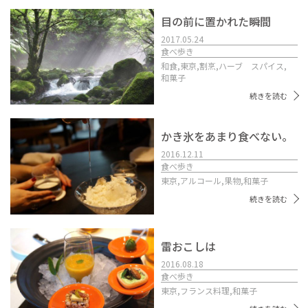
目の前に置かれた瞬間
2017.05.24
食べ歩き
和食,
東京,
割烹,
ハーブ スパイス,
和菓子
続きを読む
かき氷をあまり食べない。
2016.12.11
食べ歩き
東京,
アルコール,
果物,
和菓子
続きを読む
雷おこしは
2016.08.18
食べ歩き
東京,
フランス料理,
和菓子