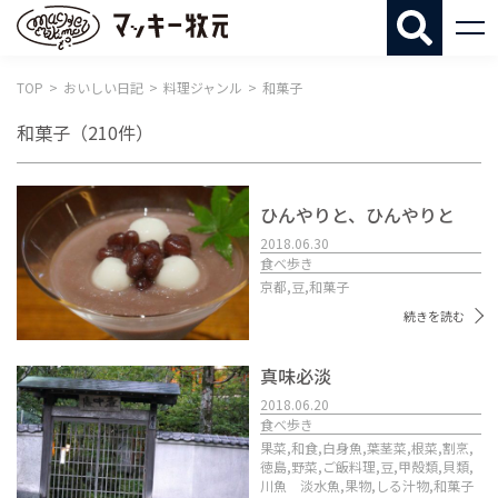
マッキー牧
TOP
おいしい日記
料理ジャンル
和菓子
和菓子
（210件）
ひんやりと、ひんやりと
2018.06.30
食べ歩き
京都,
豆,
和菓子
続きを読む
真味必淡
2018.06.20
食べ歩き
果菜,
和食,
白身魚,
葉茎菜,
根菜,
割烹,
徳島,
野菜,
ご飯料理,
豆,
甲殻類,
貝類,
川魚 淡水魚,
果物,
しる汁物,
和菓子