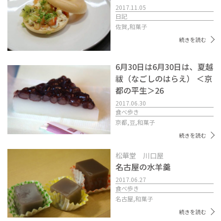
2017.11.05
日記
佐賀,
和菓子
続きを読む
6月30日は6月30日は、夏越
祓（なごしのはらえ） ＜京
都の平生＞26
2017.06.30
食べ歩き
京都,
豆,
和菓子
続きを読む
松華堂 川口屋
名古屋の水羊羹
2017.06.27
食べ歩き
名古屋,
和菓子
続きを読む