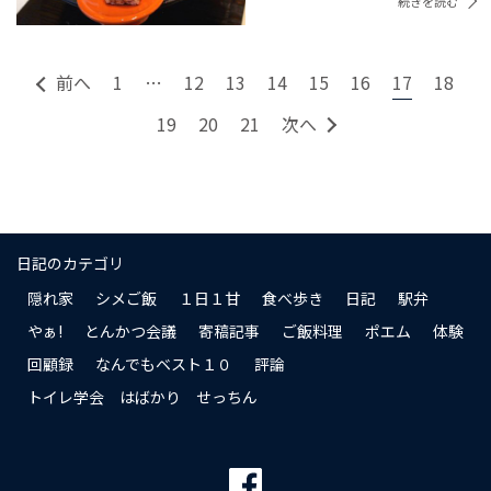
続きを読む
前へ
1
…
12
13
14
15
16
17
18
19
20
21
次へ
日記のカテゴリ
隠れ家
シメご飯
１日１甘
食べ歩き
日記
駅弁
やぁ!
とんかつ会議
寄稿記事
ご飯料理
ポエム
体験
回顧録
なんでもベスト１０
評論
トイレ学会 はばかり せっちん