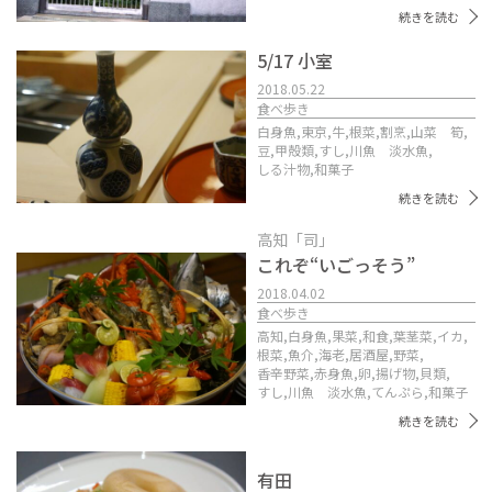
続きを読む
5/17 小室
2018.05.22
食べ歩き
白身魚,
東京,
牛,
根菜,
割烹,
山菜 筍,
豆,
甲殻類,
すし,
川魚 淡水魚,
しる汁物,
和菓子
続きを読む
高知「司」
これぞ“いごっそう”
2018.04.02
食べ歩き
高知,
白身魚,
果菜,
和食,
葉茎菜,
イカ,
根菜,
魚介,
海老,
居酒屋,
野菜,
香辛野菜,
赤身魚,
卵,
揚げ物,
貝類,
すし,
川魚 淡水魚,
てんぷら,
和菓子
続きを読む
有田