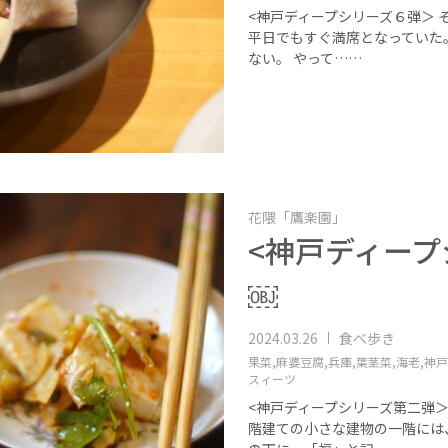
<神戸ディープシリーズ６弾＞
平日でもすぐ満席となっていた。
ない。 やって……
花隈「鷹楽園」
<神戸ディー
￼
2024.03.26
食べ歩き
果菜,
麻婆豆腐,
兵庫,
葉茎菜,
海老,
神戸
スィーツ
<神戸ディープシリーズ第二弾＞
階建ての小さな建物の一階には