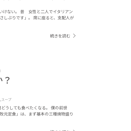
いけない。 昔 女性と二人でイタリアン
さしぶりです」。 席に座ると、支配人が
続きを読む
」
か？
,
スープ
週どうしても食べたくなる。 僕の前世
別牧元定食」は、まず基本の三種焼物盛り