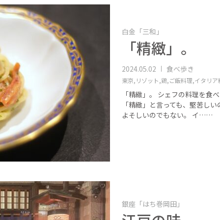
白金「三和」
「精緻」。
2024.05.02
食べ歩き
東京,
リゾット,
鶏,
ご飯料理,
イタリア
「精緻」。 シェフの料理を食
「精緻」と言っても、堅苦しい
よそしいのでもない。 イ……
銀座「はち巻岡田」