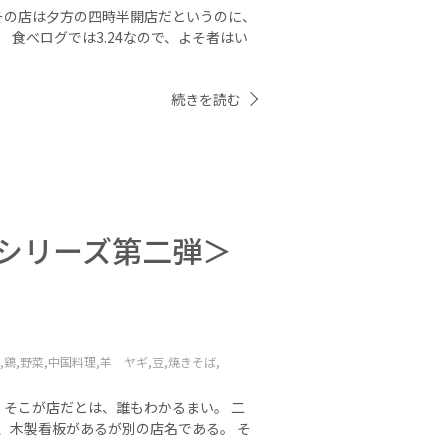
 その店は夕方の四時半開店だというのに、
 食べログでは3.24なので、よそ者はい
続きを読む
プシリーズ第二弾＞
,
鶏,
野菜,
中国料理,
羊 ヤギ,
豆,
焼きそば,
 そこが店だとは、誰もわかるまい。 二
、木製看板があるが別の店名である。 そ