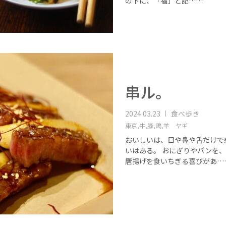
の下に、「福」と記……
串ル。
2024.03.23
食べ歩き
東京,
牛,
豚,
鶏,
羊 ヤギ
おいしいは、目や鼻や舌だけで
いはある。 おにぎりやパンを
唐揚げを食いちぎる喜びがあ…