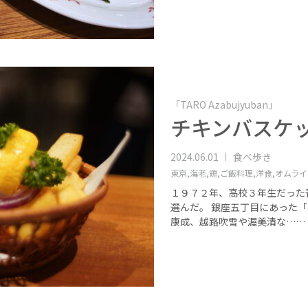
「TARO Azabujyuban」
チキンバスケ
2024.06.01
食べ歩き
東京,
海老,
鶏,
ご飯料理,
洋食,
オムライ
１９７２年、高校３年生だった
選んだ。 銀座五丁目にあった
康成、越路吹雪や渥美清な……