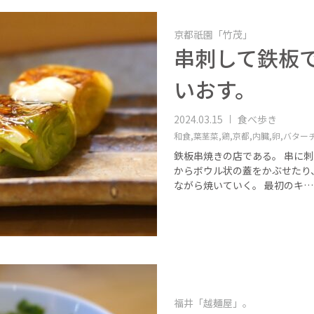
京都祇園「竹茂」
串刺して鉄板
いおす。
2024.03.15
食べ歩き
和食,
葉茎菜,
鶏,
京都,
内臓,
卵,
バター
鉄板串焼きの店である。 串に
からボウル状の蓋をかぶせたり
ながら焼いていく。 最初のキ…
福井「越麺屋」。