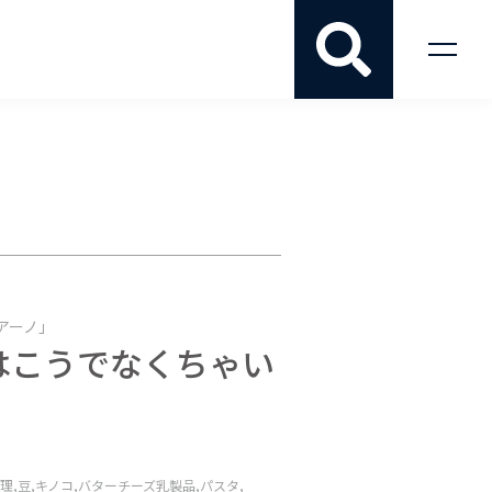
アーノ」
はこうでなくちゃい
理,
豆,
キノコ,
バターチーズ乳製品,
パスタ,