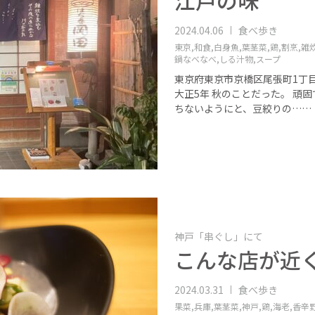
江戸の味
2024.04.06
食べ歩き
東京,
和食,
白身魚,
葉茎菜,
鶏,
割烹,
雑
鍋なべなべ,
しる汁物,
スープ
東京府東京市京橋区尾張町1丁
大正5年 秋のことだった。 頑
ちないようにと、豆絞りの……
神戸「串ぐし」にて
こんな店が近
2024.03.31
食べ歩き
果菜,
兵庫,
葉茎菜,
神戸,
鶏,
海老,
香辛野