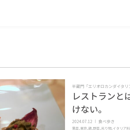
マッキー牧元 MACKEY MAKIMOTO
半蔵門「エリオロカンダイタリ
レストランと
けない。
2024.07.12
食べ歩き
果菜,
東京,
鶏,
野菜,
光り物,
イタリア料