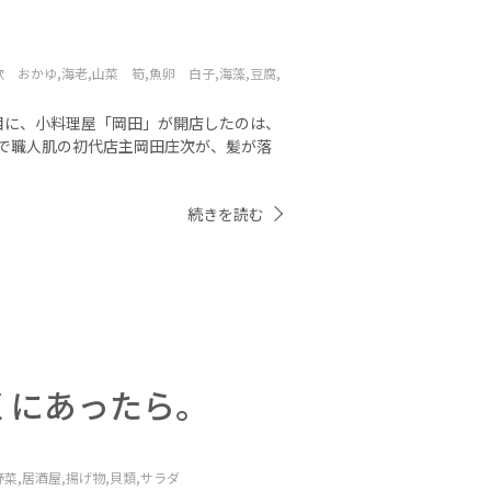
炊 おかゆ,
海老,
山菜 筍,
魚卵 白子,
海藻,
豆腐,
目に、小料理屋「岡田」が開店したのは、
固で職人肌の初代店主岡田庄次が、髪が落
続きを読む
くにあったら。
菜,
居酒屋,
揚げ物,
貝類,
サラダ