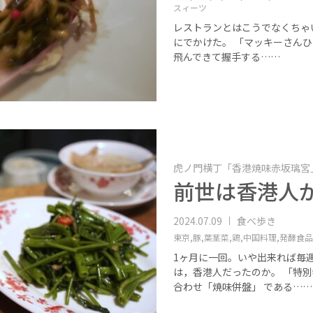
スィーツ
レストランとはこうでなくちゃ
にでかけた。 「マッキーさんひ
飛んできて握手する……
虎ノ門横丁「香港焼味赤坂璃宮
前世は香港人
2024.07.09
食べ歩き
東京,
豚,
葉茎菜,
鶏,
中国料理,
発酵食品
1ヶ月に一回。いや出来れば毎
は，香港人だったのか。 「特
合わせ「焼味併盤」 である……