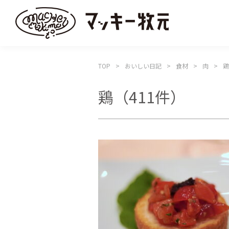
TOP
おいしい日記
食材
肉
鶏
鶏
（411件）