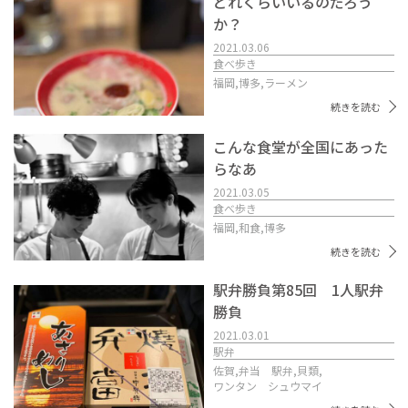
どれくらいいるのだろう
か？
2021.03.06
食べ歩き
福岡,
博多,
ラーメン
続きを読む
こんな食堂が全国にあった
らなあ
2021.03.05
食べ歩き
福岡,
和食,
博多
続きを読む
駅弁勝負第85回 1人駅弁
勝負
2021.03.01
駅弁
佐賀,
弁当 駅弁,
貝類,
ワンタン シュウマイ