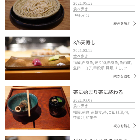
2021.05.13
食べ歩き
博多,
そば
続きを読む
3/5天寿し
2021.03.15
食べ歩き
福岡,
白身魚,
光り物,
赤身魚,
魚内蔵,
魚卵 白子,
甲殻類,
貝類,
すし,
ウニ
続きを読む
茶に始まり茶に終わる
2021.03.07
食べ歩き
福岡,
朝食,
宿朝食,
茶,
ご飯料理,
宿,
茶漬け,
和菓子
続きを読む