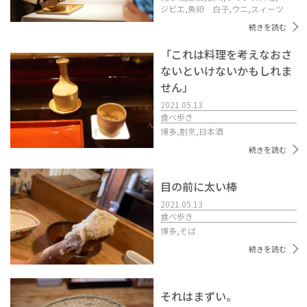
ジビエ,
魚卵 白子,
ウニ,
スィーツ
続きを読む
「これは料理を考えなおさ
ないといけないかもしれま
せん」
2021.05.13
食べ歩き
博多,
割烹,
日本酒
続きを読む
目の前に太い棒
2021.05.13
食べ歩き
博多,
そば
続きを読む
それはまずい。