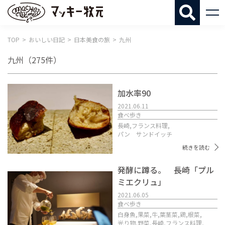
マッキー牧
TOP
おいしい日記
日本美食の旅
九州
九州
（275件）
加水率90
2021.06.11
食べ歩き
長崎,
フランス料理,
パン サンドイッチ
続きを読む
発酵に蹲る。 長崎「プル
ミエクリュ」
2021.06.05
食べ歩き
白身魚,
果菜,
牛,
葉茎菜,
鶏,
根菜,
光り物,
野菜,
長崎,
フランス料理,