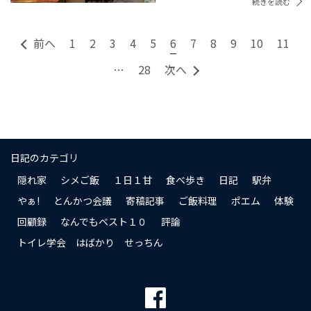
続きを読む
前へ
1
2
3
4
5
6
7
8
9
10
11
…
28
次へ
日記のカテゴリ
隠れ家
シメご飯
１日１甘
食べ歩き
日記
駅弁
やぁ!
とんかつ会議
寄稿記事
ご飯料理
ポエム
体験
回顧録
なんでもベスト１０
評論
トイレ学会 はばかり せっちん