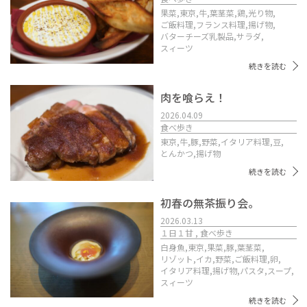
果菜,
東京,
牛,
葉茎菜,
鶏,
光り物,
ご飯料理,
フランス料理,
揚げ物,
バターチーズ乳製品,
サラダ,
スィーツ
続きを読む
肉を喰らえ！
2026.04.09
食べ歩き
東京,
牛,
豚,
野菜,
イタリア料理,
豆,
とんかつ,
揚げ物
続きを読む
初春の無茶振り会。
2026.03.13
１日１甘 , 食べ歩き
白身魚,
東京,
果菜,
豚,
葉茎菜,
リゾット,
イカ,
野菜,
ご飯料理,
卵,
イタリア料理,
揚げ物,
パスタ,
スープ,
スィーツ
続きを読む