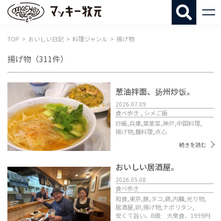
マッキー牧
TOP
おいしい日記
料理ジャンル
揚げ物
揚げ物
（311件）
葱油拌面、扬州炒饭。
2026.07.09
食べ歩き , シメご飯
炒飯,
兵庫,
葉茎菜,
神戸,
中国料理,
揚げ物,
麺料理,
点心
続きを読む
おいしい居酒屋。
2026.05.08
食べ歩き
和食,
東京,
豚,
タコ,
鶏,
内臓,
光り物,
居酒屋,
卵,
揚げ物,
ナポリタン,
安くて旨い。B級 大衆食、1999円