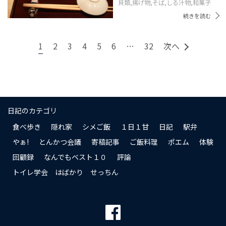
貝類,
揚げ物,
そば,
しる汁物,
和菓子
続きを読む
1
2
3
4
5
6
…
32
次へ
日記のカテゴリ
食べ歩き
隠れ家
シメご飯
１日１甘
日記
駅弁
やぁ!
とんかつ会議
寄稿記事
ご飯料理
ポエム
体験
回顧録
なんでもベスト１０
評論
トイレ学会 はばかり せっちん