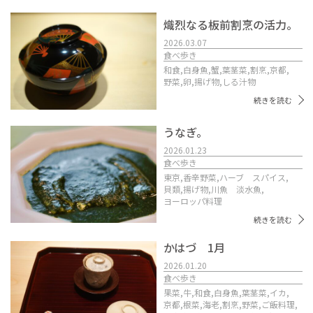
熾烈なる板前割烹の活力。
2026.03.07
食べ歩き
和食,
白身魚,
蟹,
葉茎菜,
割烹,
京都,
野菜,
卵,
揚げ物,
しる汁物
続きを読む
うなぎ。
2026.01.23
食べ歩き
東京,
香辛野菜,
ハーブ スパイス,
貝類,
揚げ物,
川魚 淡水魚,
ヨーロッパ料理
続きを読む
かはづ 1月
2026.01.20
食べ歩き
果菜,
牛,
和食,
白身魚,
葉茎菜,
イカ,
京都,
根菜,
海老,
割烹,
野菜,
ご飯料理,