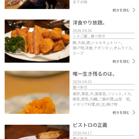
までの味
続きを読む
洋食やり放題。
2026.04.26
シメご飯 , 食べ歩き
豚,
大阪,
鶏,
シャルキュトリー,
揚げ物,
洋食,
ナポリタン,
オムライス,
スープ
続きを読む
唯一生き残るのは。
2026.04.25
食べ歩き
東京,
果菜,
牛,
葉茎菜,
リゾット,
イカ,
根菜,
野菜,
内臓,
ご飯料理,
山菜 筍,
イタリア料理,
卵,
豆,
揚げ物
続きを読む
ビストロの正義
2026.04.17
食べ歩き