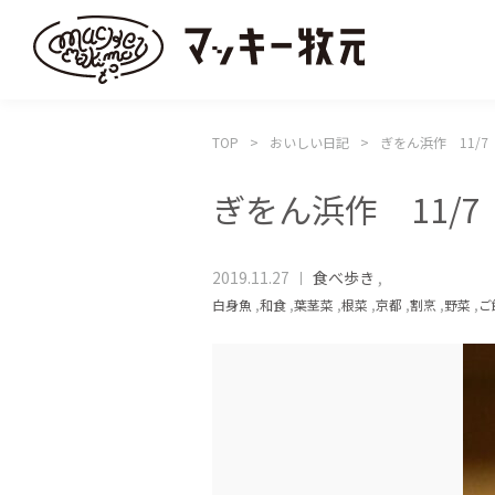
TOP
おいしい日記
ぎをん浜作 11/7
ぎをん浜作 11/7
2019.11.27
食べ歩き
,
白身魚
,
和食
,
葉茎菜
,
根菜
,
京都
,
割烹
,
野菜
,
ご