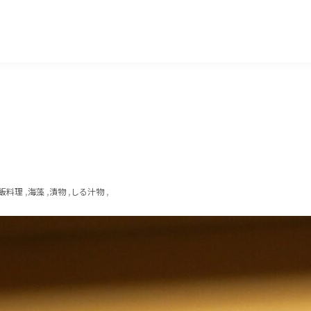
マッキー牧元 MACKEY MAKIMOTO
飯料理
,
海藻
,
漬物
,
しる汁物
,