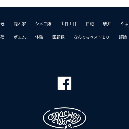
歩き
隠れ家
シメご飯
１日１甘
日記
駅弁
やぁ
料理
ポエム
体験
回顧録
なんでもベスト１０
評論