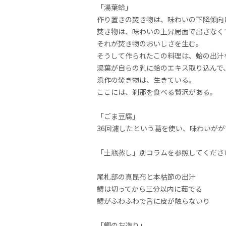
「湯葉蛤」
作り置きの焚き物は、味わいの下降傾向
焚き物は、味わいの上昇局面で出さなく
それが焚き物のおいしさを生む。
そうして作られたこの料理は、蛤の出汁
湯葉が自らの乳に蛤のエキス取り込んで
浜作の焚き物は、生きている。
ここには、刹那を食べる贅沢がある。
「ごま豆腐」
36回濾したという葛を使い、味わいが
「土瓶蒸し」別コラムを参照してくださ
尾札部の真昆布と本枯節の出汁
鱧は切ってから三分以内に茹でる
鱧がふわふわで舌に皮が触らないり
「鯛のお造り」