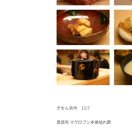
ぎをん浜作 11/7
真昆布 マグロブシ本彼枯れ節