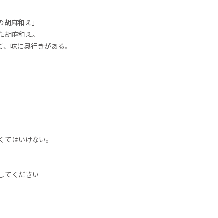
の胡麻和え」
た胡麻和え。
て、味に奥行きがある。
くてはいけない。
してください