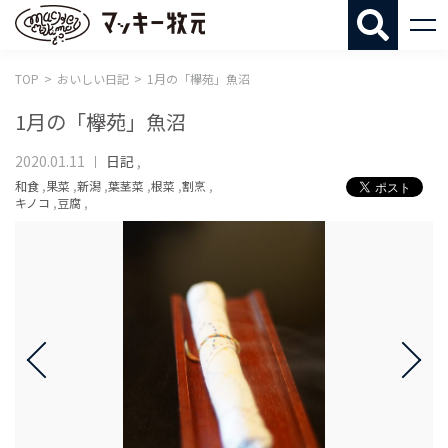
マッキー牧
TOP
おいしい日記
1月の「欅苑」魚沼
1月の「欅苑」魚沼
2020.01.11
日記
,
和食
,
果菜
,
新潟
,
葉茎菜
,
根菜
,
割烹
,
キノコ
,
豆腐
,