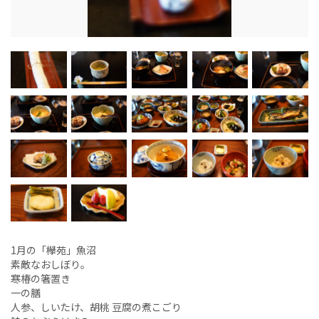
1月の「欅苑」魚沼
素敵なおしぼり。
寒椿の箸置き
一の膳
人参、しいたけ、胡桃 豆腐の煮こごり