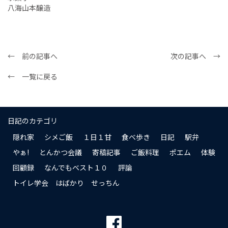
八海山本醸造
← 前の記事へ
次の記事へ →
← 一覧に戻る
日記のカテゴリ
隠れ家
シメご飯
１日１甘
食べ歩き
日記
駅弁
やぁ!
とんかつ会議
寄稿記事
ご飯料理
ポエム
体験
回顧録
なんでもベスト１０
評論
トイレ学会 はばかり せっちん