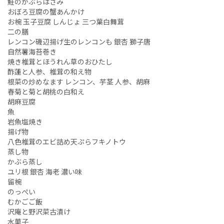
鮭のかぶらはさみ
おぼろ豆腐の蟹あんかけ
お椀 玉子豆腐 しんじょ 三つ葉白舞茸
二の膳
レンコン磯辺揚げ生のレンコンも 銀杏 獅子唐
自然薯海苔巻き
焼き椎茸とほうれん草のおひたし
酢蓮と人参、椎茸の和え物
根菜の炒めなます レンコン、芋茎 人参、胡麻
春菊と菊と胡桃の白和え
胡麻豆腐
魚
岩魚塩焼き
揚げ物
八色椎茸のエビ詰め天ぷらフキノトウ
蒸し物
かぶら蒸し
ユリ根 銀杏 海老 濃い味
留椀
のっぺい
むかごご飯
沢庵と野沢菜古漬け
水菓子