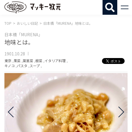
マッキー牧
TOP
おいしい日記
日本橋「MURENA」地味とは。
日本橋「MURENA」
地味とは。
1901.10.28
東京
,
果菜
,
葉茎菜
,
根菜
,
イタリア料理
,
キノコ
,
パスタ
,
スープ
,