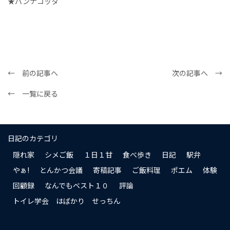
★パンナコッタ
← 前の記事へ
次の記事へ →
← 一覧に戻る
日記のカテゴリ
隠れ家
シメご飯
１日１甘
食べ歩き
日記
駅弁
やぁ!
とんかつ会議
寄稿記事
ご飯料理
ポエム
体験
回顧録
なんでもベスト１０
評論
トイレ学会 はばかり せっちん