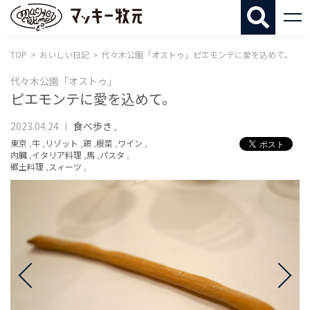
マッキー牧
TOP
おいしい日記
代々木公園「オストゥ」ピエモンテに愛を込めて。
代々木公園「オストゥ」
ピエモンテに愛を込めて。
2023.04.24
食べ歩き
,
東京
,
牛
,
リゾット
,
鶏
,
根菜
,
ワイン
,
内臓
,
イタリア料理
,
馬
,
パスタ
,
郷土料理
,
スィーツ
,