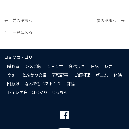
← 前の記事へ
次の記事へ →
← 一覧に戻る
日記のカテゴリ
隠れ家
シメご飯
１日１甘
食べ歩き
日記
駅弁
やぁ!
とんかつ会議
寄稿記事
ご飯料理
ポエム
体験
回顧録
なんでもベスト１０
評論
トイレ学会 はばかり せっちん