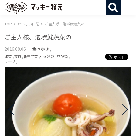
マッキー牧
TOP
おいしい日記
ご主人様、泡椒魷蔬菜の
ご主人様、泡椒魷蔬菜の
2016.08.06
食べ歩き
,
果菜
,
東京
,
香辛野菜
,
中国料理
,
甲殻類
,
スープ
,