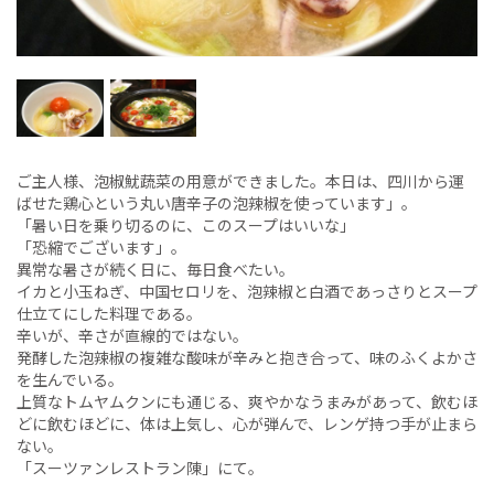
ご主人様、泡椒魷蔬菜の用意ができました。本日は、四川から運
ばせた鶏心という丸い唐辛子の泡辣椒を使っています」。
「暑い日を乗り切るのに、このスープはいいな」
「恐縮でございます」。
異常な暑さが続く日に、毎日食べたい。
イカと小玉ねぎ、中国セロリを、泡辣椒と白酒であっさりとスープ
仕立てにした料理である。
辛いが、辛さが直線的ではない。
発酵した泡辣椒の複雑な酸味が辛みと抱き合って、味のふくよかさ
を生んでいる。
上質なトムヤムクンにも通じる、爽やかなうまみがあって、飲むほ
どに飲むほどに、体は上気し、心が弾んで、レンゲ持つ手が止まら
ない。
「スーツァンレストラン陳」にて。