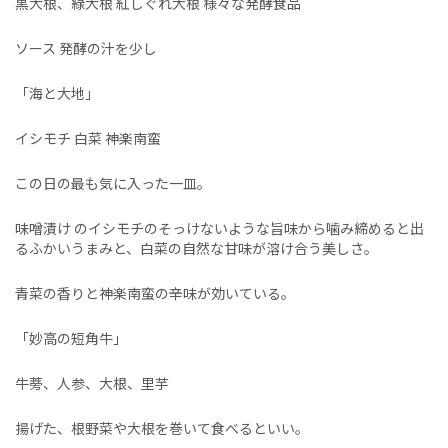
黒大根、緑大根 紅しぐれ大根 様々な発酵食品
ソース 発酵の汁を少し
「海と大地」
イシモチ 白菜 神楽南蛮
この日の最も気に入った一皿。
味噌漬け のイシモチのそっけないような旨味から噛み締めると出
るふかいうまみと、白菜の自然な甘味が溶け合う美しさ。
青菜の香りと神楽南蛮の辛味が効いている。
「妙高の短角牛」
牛蒡、人参、大根、里芋
揚げた、根野菜や大根を巻いて食べるといい。