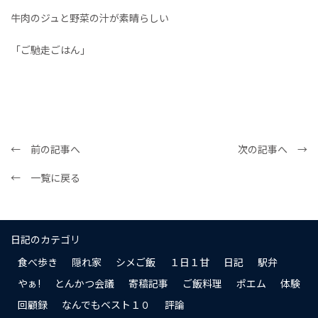
牛肉のジュと野菜の汁が素晴らしい
「ご馳走ごはん」
← 前の記事へ
次の記事へ →
← 一覧に戻る
日記のカテゴリ
食べ歩き
隠れ家
シメご飯
１日１甘
日記
駅弁
やぁ!
とんかつ会議
寄稿記事
ご飯料理
ポエム
体験
回顧録
なんでもベスト１０
評論