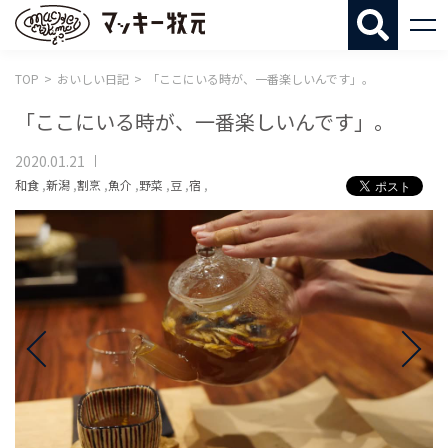
マッキー牧
TOP
おいしい日記
「ここにいる時が、一番楽しいんです」。
「ここにいる時が、一番楽しいんです」。
2020.01.21
和食
,
新潟
,
割烹
,
魚介
,
野菜
,
豆
,
宿
,