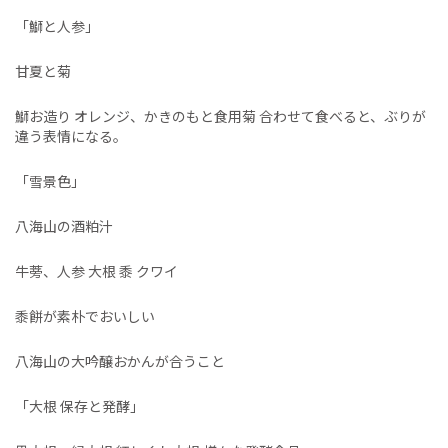
「鰤と人参」
甘夏と菊
鰤お造り オレンジ、かきのもと食用菊 合わせて食べると、ぶりが
違う表情になる。
「雪景色」
八海山の酒粕汁
牛蒡、人参 大根 黍 クワイ
黍餅が素朴でおいしい
八海山の大吟醸おかんが合うこと
「大根 保存と発酵」