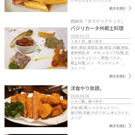
シャルキュトリー,
パスタ
続きを読む
西麻布「オステリアトッド」
バジリカータ州郷土料理
2026.05.23
１日１甘 , 食べ歩き
東京,
果菜,
葉茎菜,
豚,
根菜,
内臓,
野菜,
香辛野菜,
羊 ヤギ,
イタリア料理,
豆,
シャルキュトリー,
果物,
パスタ,
郷土料理,
パン サンドイッチ ,
スィーツ
続きを読む
洋食やり放題。
2026.04.26
シメご飯 , 食べ歩き
大阪,
豚,
鶏,
シャルキュトリー,
揚げ物,
洋食,
ナポリタン,
オムライス,
スープ
続きを読む