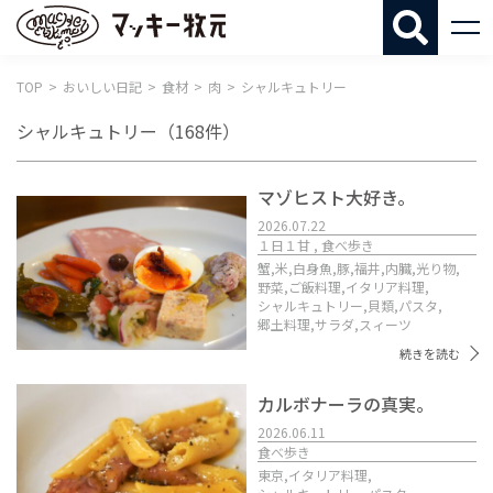
マッキー牧
TOP
おいしい日記
食材
肉
シャルキュトリー
シャルキュトリー
（168件）
マゾヒスト大好き。
2026.07.22
１日１甘 , 食べ歩き
蟹,
米,
白身魚,
豚,
福井,
内臓,
光り物,
野菜,
ご飯料理,
イタリア料理,
シャルキュトリー,
貝類,
パスタ,
郷土料理,
サラダ,
スィーツ
続きを読む
カルボナーラの真実。
2026.06.11
食べ歩き
東京,
イタリア料理,