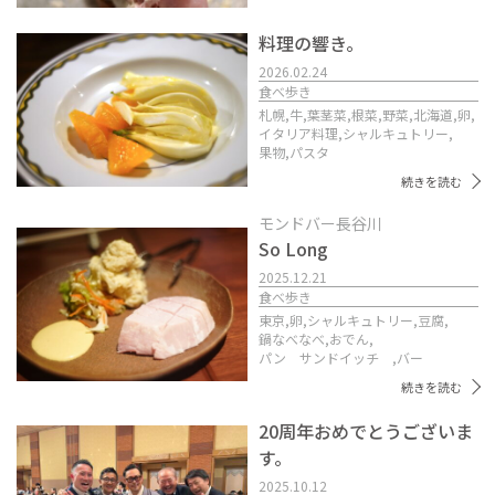
料理の響き。
2026.02.24
食べ歩き
札幌,
牛,
葉茎菜,
根菜,
野菜,
北海道,
卵,
イタリア料理,
シャルキュトリー,
果物,
パスタ
続きを読む
モンドバー長谷川
So Long
2025.12.21
食べ歩き
東京,
卵,
シャルキュトリー,
豆腐,
鍋なべなべ,
おでん,
パン サンドイッチ ,
バー
続きを読む
20周年おめでとうございま
す。
2025.10.12