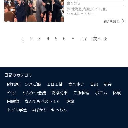
食べ歩き
豚,
北海道,
内臓,
ジビエ,
鹿,
シャルキュトリー
続きを読む
1
2
3
4
5
6
…
17
次へ
日記のカテゴリ
隠れ家
シメご飯
１日１甘
食べ歩き
日記
駅弁
やぁ!
とんかつ会議
寄稿記事
ご飯料理
ポエム
体験
回顧録
なんでもベスト１０
評論
トイレ学会 はばかり せっちん