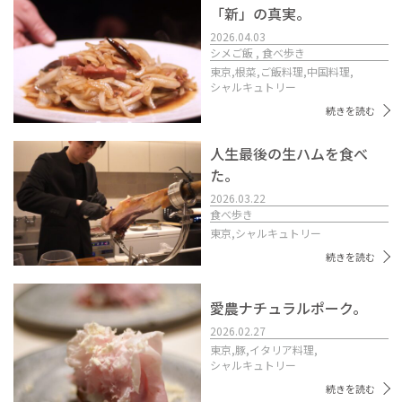
「新」の真実。
2026.04.03
シメご飯 , 食べ歩き
東京,
根菜,
ご飯料理,
中国料理,
シャルキュトリー
続きを読む
人生最後の生ハムを食べ
た。
2026.03.22
食べ歩き
東京,
シャルキュトリー
続きを読む
愛農ナチュラルポーク。
2026.02.27
東京,
豚,
イタリア料理,
シャルキュトリー
続きを読む