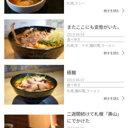
札幌,
カレー
続きを読む
またここにも変態がいた。
2019.06.08
食べ歩き
札幌,
羊 ヤギ,
麺料理,
ラーメン
続きを読む
極麺
2019.06.07
食べ歩き
札幌,
麺料理,
ラーメン
続きを読む
二週間続けて札幌「壽山」
にでかけた
2019.06.06