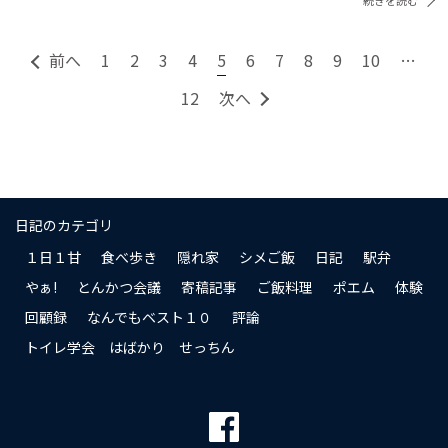
前へ
1
2
3
4
5
6
7
8
9
10
…
12
次へ
日記のカテゴリ
１日１甘
食べ歩き
隠れ家
シメご飯
日記
駅弁
やぁ!
とんかつ会議
寄稿記事
ご飯料理
ポエム
体験
回顧録
なんでもベスト１０
評論
トイレ学会 はばかり せっちん