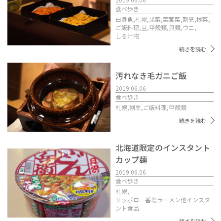
食べ歩き
白身魚,
札幌,
果菜,
葉茎菜,
割烹,
根菜,
ご飯料理,
豆,
甲殻類,
貝類,
ウニ,
しる汁物
続きを読む
汚れなき毛ガニご飯
2019.06.06
食べ歩き
札幌,
割烹,
ご飯料理,
甲殻類
続きを読む
北海道限定のインスタント
カップ麺
2019.06.06
食べ歩き
札幌,
サッポロ一番塩ラーメン他インスタ
ント食品
続きを読む