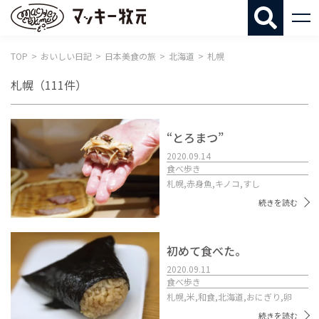
マッキー牧
TOP
おいしい日記
日本美食の旅
北海道
札幌
札幌
（111件）
“とろまつ”
2020.09.14
食べ歩き
札幌,
赤身魚,
キノコ,
すし
続きを読む
初めて食べた。
2020.09.11
食べ歩き
札幌,
米,
和食,
北海道,
おにぎり,
卵
続きを読む