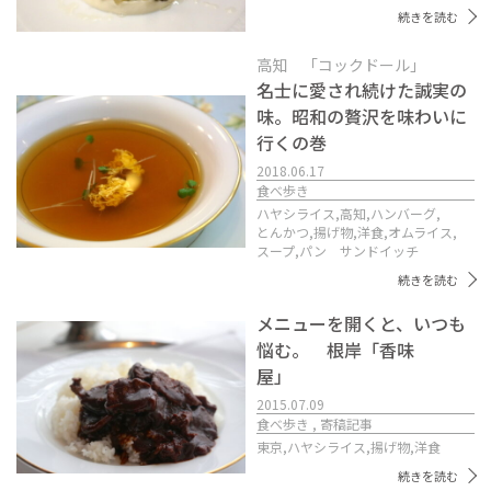
続きを読む
高知 「コックドール」
名士に愛され続けた誠実の
味。昭和の贅沢を味わいに
行くの巻
2018.06.17
食べ歩き
ハヤシライス,
高知,
ハンバーグ,
とんかつ,
揚げ物,
洋食,
オムライス,
スープ,
パン サンドイッチ
続きを読む
メニューを開くと、いつも
悩む。 根岸「香味
屋」
2015.07.09
食べ歩き , 寄稿記事
東京,
ハヤシライス,
揚げ物,
洋食
続きを読む