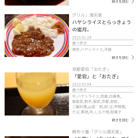
続きを読む
グリル」満天星
ハヤシライスとらっきょう
の蜜月。
2023.01.24
食べ歩き
東京,
ハヤシライス,
洋食
続きを読む
京都愛宕「おたぎ」
「愛宕」と「おたぎ」
2022.02.04
食べ歩き
牛,
ハヤシライス,
和食,
白身魚,
葉茎菜,
割烹,
根菜,
京都,
野菜,
ご飯料理,
山菜 筍,
卵,
豆,
甲殻類,
そば,
果物,
丼,
しる汁物,
和菓子
続きを読む
麻布十番「グリル満天星」