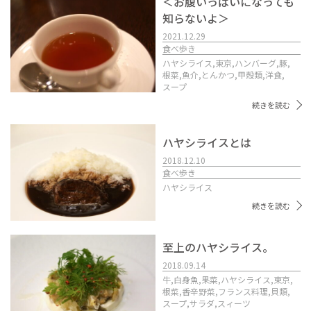
＜お腹いっぱいになっても
知らないよ＞
2021.12.29
食べ歩き
ハヤシライス,
東京,
ハンバーグ,
豚,
根菜,
魚介,
とんかつ,
甲殻類,
洋食,
スープ
続きを読む
ハヤシライスとは
2018.12.10
食べ歩き
ハヤシライス
続きを読む
至上のハヤシライス。
2018.09.14
牛,
白身魚,
果菜,
ハヤシライス,
東京,
根菜,
香辛野菜,
フランス料理,
貝類,
スープ,
サラダ,
スィーツ