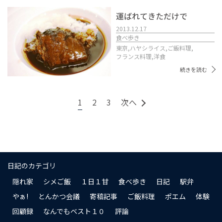
運ばれてきただけで
2013.12.17
食べ歩き
東京,
ハヤシライス,
ご飯料理,
フランス料理,
洋食
続きを読む
1
2
3
次へ
日記のカテゴリ
隠れ家
シメご飯
１日１甘
食べ歩き
日記
駅弁
やぁ!
とんかつ会議
寄稿記事
ご飯料理
ポエム
体験
回顧録
なんでもベスト１０
評論