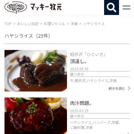
マッキー牧
TOP
おいしい日記
料理ジャンル
洋食
ハヤシライス
ハヤシライス
（23件）
軽井沢「ひといき」
頂遠し。
2025.08.30
食べ歩き
牛,
軽井沢,
ハヤシライス,
洋食
続きを読む
肉汁問題。
2025.03.29
食べ歩き
ハヤシライス,
ハンバーグ,
京都,
ご飯料理,
洋食