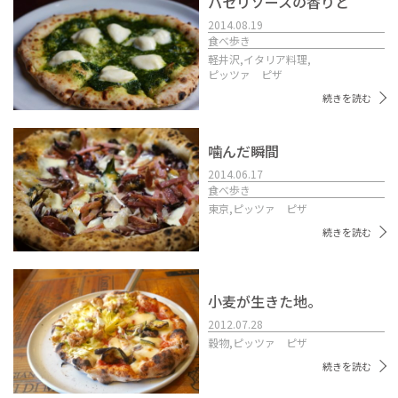
パセリソースの香りと
2014.08.19
食べ歩き
軽井沢,
イタリア料理,
ピッツァ ピザ
続きを読む
噛んだ瞬間
2014.06.17
食べ歩き
東京,
ピッツァ ピザ
続きを読む
小麦が生きた地。
2012.07.28
穀物,
ピッツァ ピザ
続きを読む