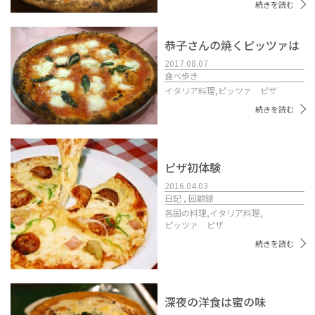
続きを読む
恭子さんの焼くピッツァは
2017.08.07
食べ歩き
イタリア料理,
ピッツァ ピザ
続きを読む
ピザ初体験
2016.04.03
日記 , 回顧録
各国の料理,
イタリア料理,
ピッツァ ピザ
続きを読む
深夜の洋食は蜜の味