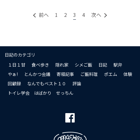
前へ
1
2
3
4
次へ
日記のカテゴリ
１日１甘
食べ歩き
隠れ家
シメご飯
日記
駅弁
やぁ!
とんかつ会議
寄稿記事
ご飯料理
ポエム
体験
回顧録
なんでもベスト１０
評論
トイレ学会 はばかり せっちん