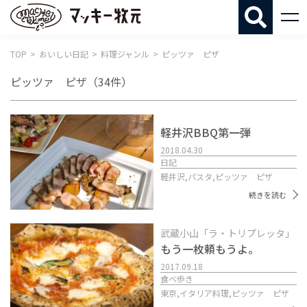
マッキー牧
TOP
おいしい日記
料理ジャンル
ピッツァ ピザ
ピッツァ ピザ
（34件）
軽井沢BBQ第一弾
2018.04.30
日記
軽井沢,
パスタ,
ピッツァ ピザ
続きを読む
武蔵小山「ラ・トリプレッタ」
もう一枚頼もうよ。
2017.09.18
食べ歩き
東京,
イタリア料理,
ピッツァ ピザ