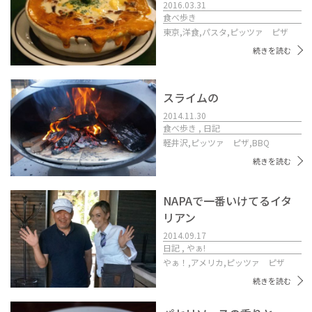
2016.03.31
食べ歩き
東京,
洋食,
パスタ,
ピッツァ ピザ
続きを読む
スライムの
2014.11.30
食べ歩き , 日記
軽井沢,
ピッツァ ピザ,
BBQ
続きを読む
NAPAで一番いけてるイタ
リアン
2014.09.17
日記 , やぁ!
やぁ！,
アメリカ,
ピッツァ ピザ
続きを読む