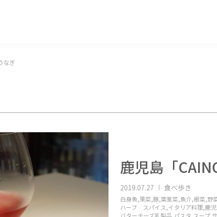
マッキー牧元 MACKEY MAKIMOTO
うなぎ
鹿児島「CAIN
2019.07.27
食べ歩き
白身魚,
果菜,
豚,
葉茎菜,
魚介,
根菜,
野菜
ハーブ スパイス,
イタリア料理,
鹿児
バターチーズ乳製品,
パスタ,
スープ,
サ