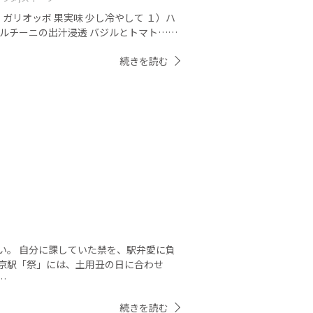
ア ガリオッボ 果実味 少し冷やして １）ハ
ポルチーニの出汁浸透 バジルとトマト……
続きを読む
い。 自分に課していた禁を、駅弁愛に負
東京駅「祭」には、土用丑の日に合わせ
…
続きを読む