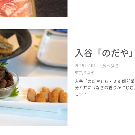
入谷「のだや
2019.07.01
食べ歩き
東京,
うなぎ
入谷「のだや」６・２９ 鰻前
分と共にうなぎの香りがにじむ。
し……