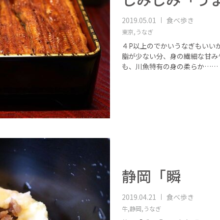
2019.05.01
食べ歩き
東京,
うなぎ
４P以上のでかいうなぎもいい
脂が少ない分、身の繊細な甘み
も、川魚特有の身の柔らか……
静岡「瞬
2019.04.21
食べ歩き
牛,
静岡,
うなぎ