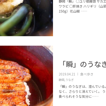
静岡「瞬」 ◯ユリ根饅頭 サカ
ワラビ ◯肝焼き ハリギリ（山
150g）花山椒 ……
「瞬」のうな
2019.04.21
食べ歩き
静岡,
うなぎ
「瞬」のうなぎは、澄んでいる
なく、さらりと消えていく。 
食べられそうな気分に……