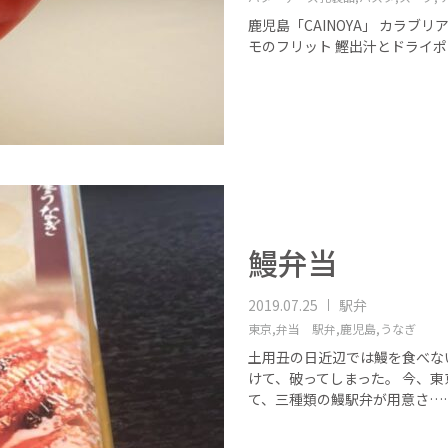
鹿児島「CAINOYA」 カラブリ
モのフリット 鰹出汁とドライ
鰻弁当
2019.07.25
駅弁
東京,
弁当 駅弁,
鹿児島,
うなぎ
土用丑の日近辺では鰻を食べな
けて、破ってしまった。 今、
て、三種類の鰻駅弁が用意さ…