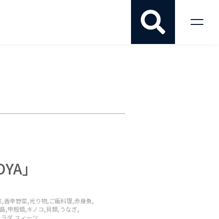
OYA」
,
香辛野菜,
光り物,
ご飯料理,
赤身魚,
島,
甲殻類,
キノコ,
貝類,
うなぎ,
ラダ,
スィーツ