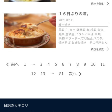
続きを読む
１６日ぶりの酒。
2025.02.11
食べ歩き
果菜,
牛,
東京,
葉茎菜,
豚,
根菜,
魚介,
野菜,
居酒屋,
イタリア料理,
貝類,
果物,
バターチーズ乳製品,
パスタ,
焼きそば,
お好み焼き その他粉もん
続きを読む
前へ
1
…
3
4
5
6
7
8
9
10
11
12
13
…
81
次へ
日記のカテゴリ