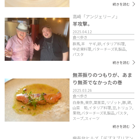
続きを読む
高崎「アンジェリーノ」
羊攻撃。
2025.04.12
食べ歩き
群馬,
羊 ヤギ,
卵,
イタリア料理,
中近東料理,
バターチーズ乳製品,
パスタ
続きを読む
無茶振りのつもりが、あま
り無茶でなかったの巻
2025.03.26
食べ歩き
白身魚,
東京,
葉茎菜,
リゾット,
豚,
鶏,
山菜 筍,
イタリア料理,
豆,
トリュフ,
果物,
バターチーズ乳製品,
パスタ,
スープ,
スィーツ
続きを読む
麻布台ヒルズ「デプスブリアン