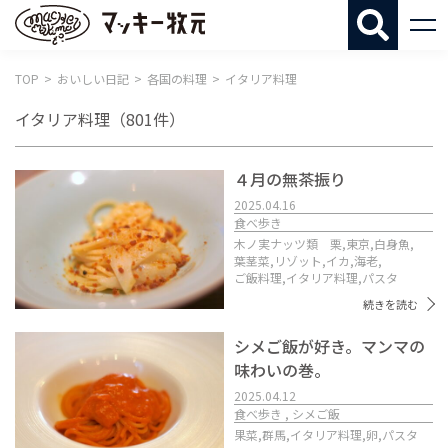
マッキー牧
TOP
おいしい日記
各国の料理
イタリア料理
イタリア料理
（801件）
４月の無茶振り
2025.04.16
食べ歩き
木ノ実ナッツ類 栗,
東京,
白身魚,
葉茎菜,
リゾット,
イカ,
海老,
ご飯料理,
イタリア料理,
パスタ
続きを読む
シメご飯が好き。マンマの
味わいの巻。
2025.04.12
食べ歩き , シメご飯
果菜,
群馬,
イタリア料理,
卵,
パスタ