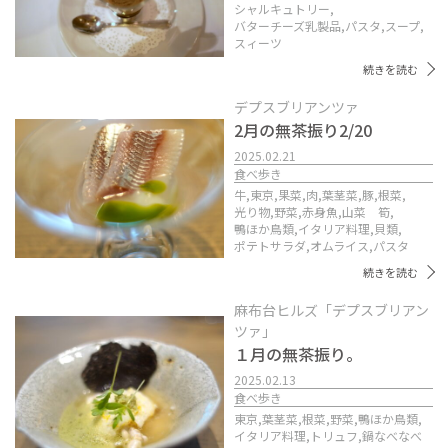
シャルキュトリー,
バターチーズ乳製品,
パスタ,
スープ,
スィーツ
続きを読む
デプスブリアンツァ
2月の無茶振り2/20
2025.02.21
食べ歩き
牛,
東京,
果菜,
肉,
葉茎菜,
豚,
根菜,
光り物,
野菜,
赤身魚,
山菜 筍,
鴨ほか鳥類,
イタリア料理,
貝類,
ポテトサラダ,
オムライス,
パスタ
続きを読む
麻布台ヒルズ「デプスブリアン
ツァ」
１月の無茶振り。
2025.02.13
食べ歩き
東京,
葉茎菜,
根菜,
野菜,
鴨ほか鳥類,
イタリア料理,
トリュフ,
鍋なべなべ