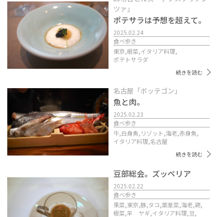
ツァ」
ポテサラは予想を超えて。
2025.02.24
食べ歩き
東京,
根菜,
イタリア料理,
ポテトサラダ
続きを読む
名古屋「ボッテゴン」
魚と肉。
2025.02.23
食べ歩き
牛,
白身魚,
リゾット,
海老,
赤身魚,
イタリア料理,
名古屋
続きを読む
豆部総会。ズッペリア
2025.02.22
食べ歩き
果菜,
東京,
豚,
タコ,
葉茎菜,
海老,
鶏,
根菜,
羊 ヤギ,
イタリア料理,
豆,