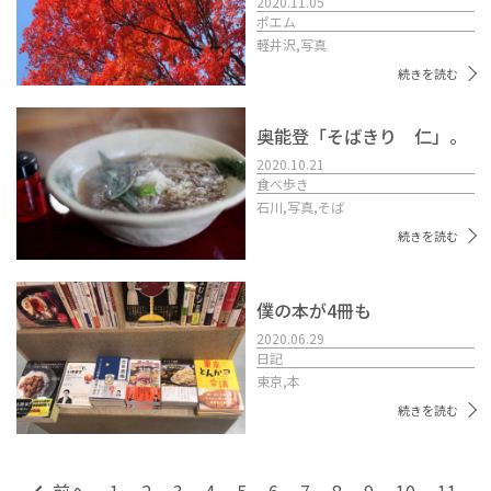
2020.11.05
ポエム
軽井沢,
写真
続きを読む
奥能登「そばきり 仁」。
2020.10.21
食べ歩き
石川,
写真,
そば
続きを読む
僕の本が4冊も
2020.06.29
日記
東京,
本
続きを読む