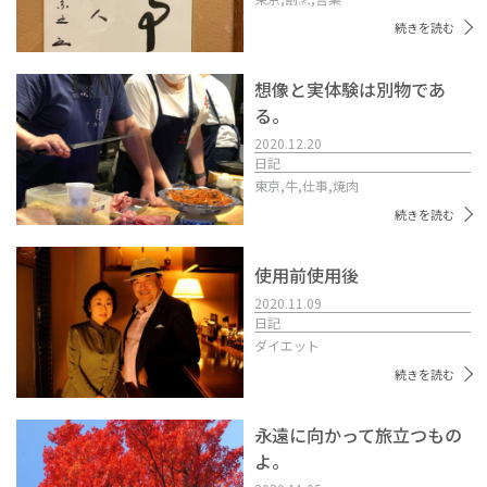
続きを読む
想像と実体験は別物であ
る。
2020.12.20
日記
東京,
牛,
仕事,
焼肉
続きを読む
使用前使用後
2020.11.09
日記
ダイエット
続きを読む
永遠に向かって旅立つもの
よ。