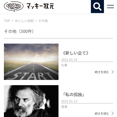
マッキー牧
TOP
おいしい日記
その他
その他
（300件）
《新しい企て》
2021.01.19
仕事
続きを読む
「私の孤独」
2021.01.12
音楽
続きを読む