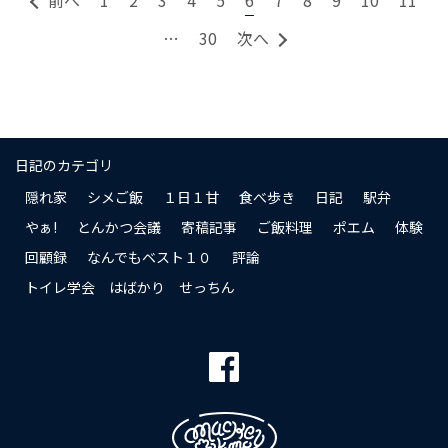
前へ
1
2
3
4
5
6
7
8
9
10
11
…
30
次へ
日記のカテゴリ
隠れ家
シメご飯
１日１甘
食べ歩き
日記
駅弁
やぁ!
とんかつ会議
寄稿記事
ご飯料理
ポエム
体験
回顧録
なんでもベスト１０
評論
トイレ学会 はばかり せっちん