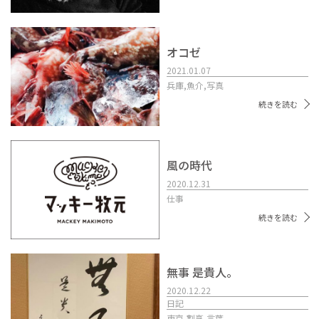
オコゼ
2021.01.07
兵庫,
魚介,
写真
続きを読む
風の時代
2020.12.31
仕事
続きを読む
無事 是貴人。
2020.12.22
日記
東京,
割烹,
言葉