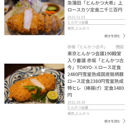
急蒲田「とんかつ大希」上
ロースカツ定食二千三百円
2021.11.03
とんかつ会議
東京,
とんかつ
続きを読む
赤坂「とんかつ古今」 閉店
東京とんかつ会議190殿堂
入り審議 赤坂「とんかつ古
今」TOKYO-Ⅹロース定食
2480円雪室熟成国産銘柄豚
ロース定食2380円雪室熟成
特ヒレ（棒揚げ）定食3480
円
2021.10.20
とんかつ会議
東京,
とんかつ
続きを読む