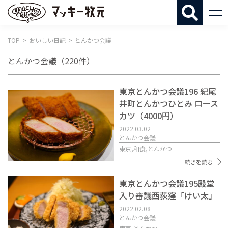
マッキー牧
TOP
おいしい日記
とんかつ会議
とんかつ会議
（220件）
東京とんかつ会議196 紀尾
井町とんかつひとみ ロース
カツ（4000円）
2022.03.02
とんかつ会議
東京,
和食,
とんかつ
続きを読む
東京とんかつ会議195殿堂
入り審議西荻窪「けい太」
2022.02.08
とんかつ会議