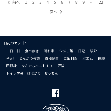
前へ
1
2
3
4
5
6
7
8
9
…
22
次へ
日記のカテゴリ
１日１甘
食べ歩き
隠れ家
シメご飯
日記
駅弁
やぁ!
とんかつ会議
寄稿記事
ご飯料理
ポエム
体験
回顧録
なんでもベスト１０
評論
トイレ学会 はばかり せっちん