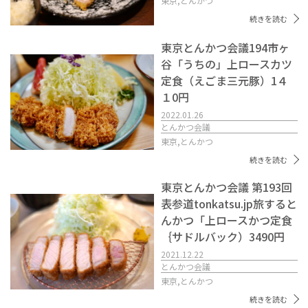
東京,
とんかつ
続きを読む
東京とんかつ会議194市ヶ
谷「うちの」上ロースカツ
定食（えごま三元豚）1４
１0円
2022.01.26
とんかつ会議
東京,
とんかつ
続きを読む
東京とんかつ会議 第193回
表参道tonkatsu.jp旅すると
んかつ「上ロースかつ定食
｛サドルバック）3490円
2021.12.22
とんかつ会議
東京,
とんかつ
続きを読む