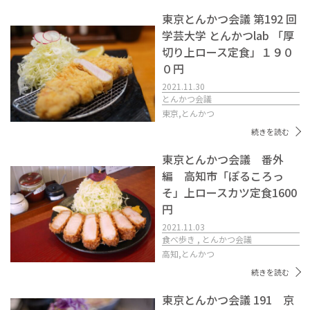
東京とんかつ会議 第192 回
学芸大学 とんかつlab 「厚
切り上ロース定食」１９０
０円
2021.11.30
とんかつ会議
東京,
とんかつ
続きを読む
東京とんかつ会議 番外
編 高知市「ぽるころっ
そ」上ロースカツ定食1600
円
2021.11.03
食べ歩き , とんかつ会議
高知,
とんかつ
続きを読む
東京とんかつ会議 191 京