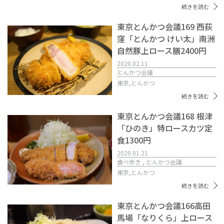
続きを読む
東京とんかつ会議169 西荻
窪「とんかつ けい太」南洲
自然豚上ロース膳2400円
2020.02.11
とんかつ会議
東京,
とんかつ
続きを読む
東京とんかつ会議168 根津
「ひのき」特ロースカツ定
食1300円
2020.01.21
食べ歩き , とんかつ会議
東京,
とんかつ
続きを読む
東京とんかつ会議166高田
馬場「なりくら」上ロース