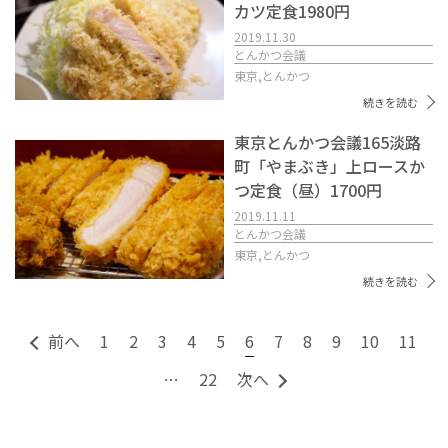
カツ定食1980円
2019.11.30
とんかつ会議
東京,
とんかつ
続きを読む
東京とんかつ会議165淡路
町「やまぶき」上ロースか
つ定食（昼）1700円
2019.11.11
とんかつ会議
東京,
とんかつ
続きを読む
前へ
1
2
3
4
5
6
7
8
9
10
11
…
22
次へ