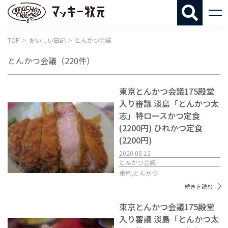
マッキー牧
TOP
おいしい日記
とんかつ会議
とんかつ会議
（220件）
東京とんかつ会議175殿堂
入り審議 淡島「とんかつ太
志」特ロースかつ定食
(2200円) ひれかつ定食
(2200円)
2020.08.12
とんかつ会議
東京,
とんかつ
続きを読む
東京とんかつ会議175殿堂
入り審議 淡島「とんかつ太