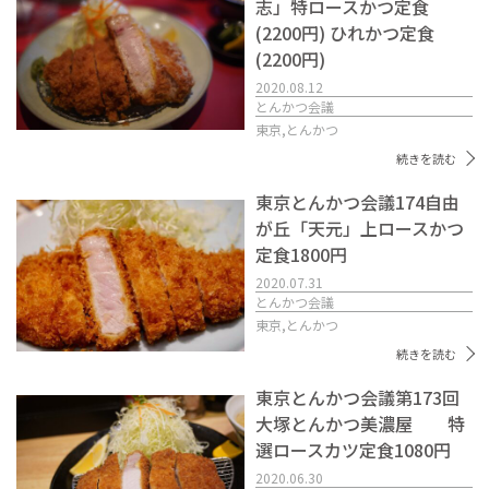
志」特ロースかつ定食
(2200円) ひれかつ定食
(2200円)
2020.08.12
とんかつ会議
東京,
とんかつ
続きを読む
東京とんかつ会議174自由
が丘「天元」上ロースかつ
定食1800円
2020.07.31
とんかつ会議
東京,
とんかつ
続きを読む
東京とんかつ会議第173回
大塚とんかつ美濃屋 特
選ロースカツ定食1080円
2020.06.30