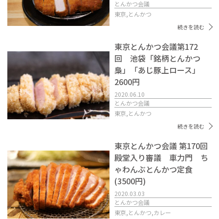
とんかつ会議
東京,
とんかつ
続きを読む
東京とんかつ会議第172
回 池袋「銘柄とんかつ
梟」「あじ豚上ロース」
2600円
2020.06.10
とんかつ会議
東京,
とんかつ
続きを読む
東京とんかつ会議 第170回
殿堂入り審議 車力門 ち
ゃわんぶとんかつ定食
(3500円)
2020.03.03
とんかつ会議
東京,
とんかつ,
カレー