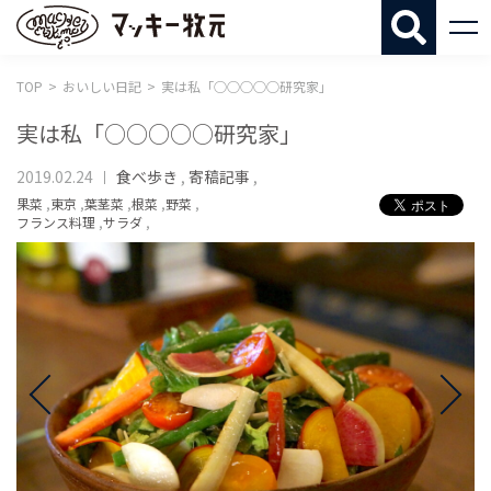
マッキー牧
TOP
おいしい日記
実は私「○○○○○研究家」
実は私「○○○○○研究家」
2019.02.24
食べ歩き
,
寄稿記事
,
果菜
,
東京
,
葉茎菜
,
根菜
,
野菜
,
フランス料理
,
サラダ
,