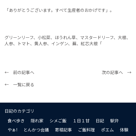
「ありがとうございます。すべて生産者のおかげです」。
グリーンリーフ、小松菜、ほうれん草、マスタードリーフ、大根、
人参、トマト、黄人参、インゲン、蕪、紅芯大根「
← 前の記事へ
次の記事へ →
← 一覧に戻る
日記のカテゴリ
食べ歩き
隠れ家
シメご飯
１日１甘
日記
駅弁
やぁ!
とんかつ会議
寄稿記事
ご飯料理
ポエム
体験