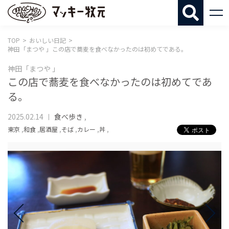
マッキー牧
TOP
おいしい日記
神田「まつや 」この店で蕎麦を食べなかったのは初めてである。
神田「まつや 」
この店で蕎麦を食べなかったのは初めてであ
る。
2025.02.14
食べ歩き
,
東京
,
和食
,
居酒屋
,
そば
,
カレー
,
丼
,