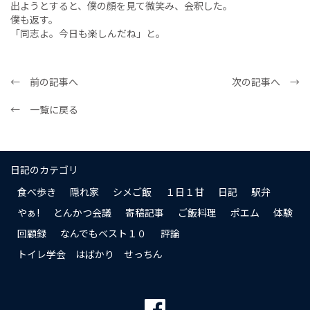
出ようとすると、僕の顔を見て微笑み、会釈した。
僕も返す。
「同志よ。今日も楽しんだね」と。
← 前の記事へ
次の記事へ →
← 一覧に戻る
日記のカテゴリ
食べ歩き
隠れ家
シメご飯
１日１甘
日記
駅弁
やぁ!
とんかつ会議
寄稿記事
ご飯料理
ポエム
体験
回顧録
なんでもベスト１０
評論
トイレ学会 はばかり せっちん