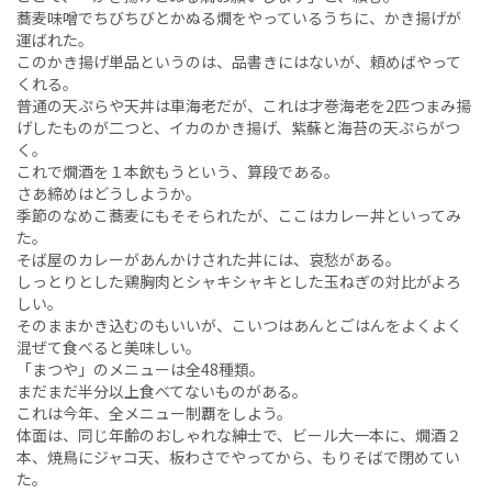
蕎麦味噌でちびちびとかぬる燗をやっているうちに、かき揚げが
運ばれた。
このかき揚げ単品というのは、品書きにはないが、頼めばやって
くれる。
普通の天ぷらや天丼は車海老だが、これは才巻海老を2匹つまみ揚
げしたものが二つと、イカのかき揚げ、紫蘇と海苔の天ぷらがつ
く。
これで燗酒を１本飲もうという、算段である。
さあ締めはどうしようか。
季節のなめこ蕎麦にもそそられたが、ここはカレー丼といってみ
た。
そば屋のカレーがあんかけされた丼には、哀愁がある。
しっとりとした鶏胸肉とシャキシャキとした玉ねぎの対比がよろ
しい。
そのままかき込むのもいいが、こいつはあんとごはんをよくよく
混ぜて食べると美味しい。
「まつや」のメニューは全48種類。
まだまだ半分以上食べてないものがある。
これは今年、全メニュー制覇をしよう。
体面は、同じ年齢のおしゃれな紳士で、ビール大一本に、燗酒２
本、焼鳥にジャコ天、板わさでやってから、もりそばで閉めてい
た。