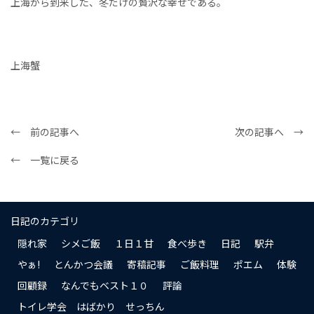
上海から到来した、冬だけの贅沢な幸せである。
上海蟹
← 前の記事へ
次の記事へ →
← 一覧に戻る
日記のカテゴリ
隠れ家
シメご飯
１日１甘
食べ歩き
日記
駅弁
やぁ!
とんかつ会議
寄稿記事
ご飯料理
ポエム
体験
回顧録
なんでもベスト１０
評論
トイレ学会 はばかり せっちん