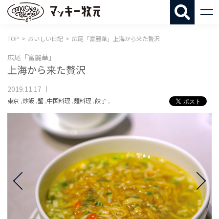
マッキー牧
TOP
おいしい日記
広尾「富麗華」上海から来た贅沢
広尾「富麗華」
上海から来た贅沢
2019.11.17
東京
,
炒飯
,
蟹
,
中国料理
,
麺料理
,
餃子
,