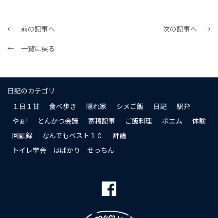
← 前の記事へ
次の記事へ →
← 一覧に戻る
日記のカテゴリ
１日１甘
食べ歩き
隠れ家
シメご飯
日記
駅弁
やぁ!
とんかつ会議
寄稿記事
ご飯料理
ポエム
体験
回顧録
なんでもベスト１０
評論
トイレ学会 はばかり せっちん