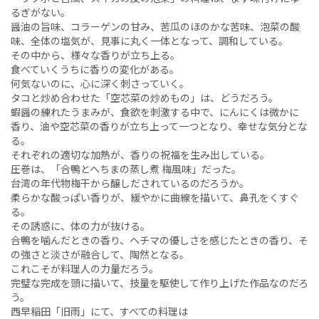
るぎがない。
醤油の旨味、コラーゲンの甘み、苦瓜のほのかな苦味、泡菜の酸
味、全体の塩気が、見事に丸く一体となって、調和している。
その中から、様々な香りが立ち上る。
食べていくうちに香りの変化がある。
何気ないのに、心に深く刺さっていく。
タコと炒め合わせた「空芯菜の炒めもの」は、どうだろう。
蝦醤の練れたうまみが、食欲を刺激する中で、にんにくは微かに
香り、油や空芯菜の香りが立ち上って一つとなり、幸せな気分とな
る。
それぞれの適切な加熱が、香りの祝福を生み出している。
圧巻は、「合鴨とへちまの蒸し煮 梅風味」だった。
台湾の年代物梅干から醸しだされているのだろうか。
柔らかな酸っぱい香りが、緩やかに曲線を描いて、鼻孔をくすぐ
る。
その誘惑に、体の力が抜ける。
合鴨を噛んだときの香り、ヘチマの優しさを感じたときの香り、そ
の強さと淡さが融合して、陶然となる。
これこそが料理人の力量だろう。
完璧な完成を頭に描いて、技量を駆使して作り上げた作品なのだろ
う。
西早稲田「旧雨」にて、すべての料理は