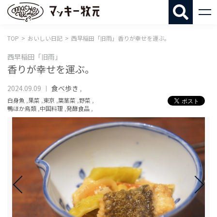
マッキー牧
TOP
おいしい日記
西早稲田「旧雨」香りが幸せを運ぶ。
西早稲田「旧雨」
香りが幸せを運ぶ。
2024.09.09
食べ歩き
,
白身魚
,
果菜
,
東京
,
葉茎菜
,
野菜
,
鴨ほか鳥類
,
中国料理
,
発酵食品
,