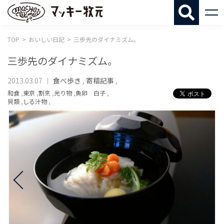
マッキー牧
TOP
おいしい日記
三歩先のダイナミズム。
三歩先のダイナミズム。
2013.03.07
食べ歩き
,
寄稿記事
,
和食
,
東京
,
割烹
,
光り物
,
魚卵 白子
,
貝類
,
しる汁物
,