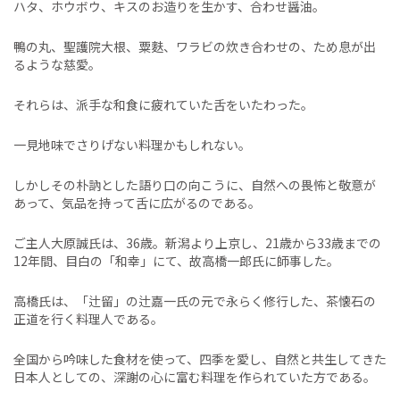
ハタ、ホウボウ、キスのお造りを生かす、合わせ醤油。
鴨の丸、聖護院大根、粟麩、ワラビの炊き合わせの、ため息が出
るような慈愛。
それらは、派手な和食に疲れていた舌をいたわった。
一見地味でさりげない料理かもしれない。
しかしその朴訥とした語り口の向こうに、自然への畏怖と敬意が
あって、気品を持って舌に広がるのである。
ご主人大原誠氏は、36歳。新潟より上京し、21歳から33歳までの
12年間、目白の「和幸」にて、故高橋一郎氏に師事した。
高橋氏は、「辻留」の辻嘉一氏の元で永らく修行した、茶懐石の
正道を行く料理人である。
全国から吟味した食材を使って、四季を愛し、自然と共生してきた
日本人としての、深謝の心に富む料理を作られていた方である。