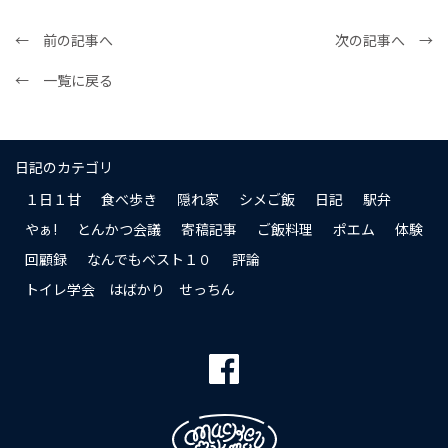
← 前の記事へ
次の記事へ →
← 一覧に戻る
日記のカテゴリ
１日１甘
食べ歩き
隠れ家
シメご飯
日記
駅弁
やぁ!
とんかつ会議
寄稿記事
ご飯料理
ポエム
体験
回顧録
なんでもベスト１０
評論
トイレ学会 はばかり せっちん