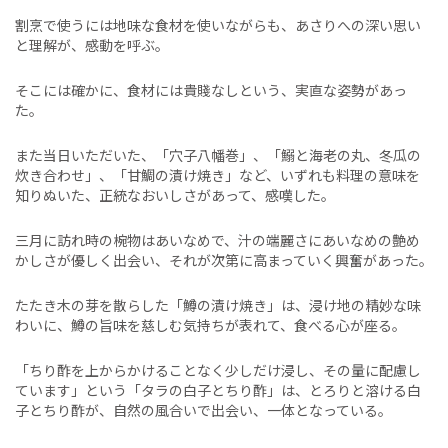
割烹で使うには地味な食材を使いながらも、あさりへの深い思い
と理解が、感動を呼ぶ。
そこには確かに、食材には貴賤なしという、実直な姿勢があっ
た。
また当日いただいた、「穴子八幡巻」、「鰯と海老の丸、冬瓜の
炊き合わせ」、「甘鯛の漬け焼き」など、いずれも料理の意味を
知りぬいた、正統なおいしさがあって、感嘆した。
三月に訪れ時の椀物はあいなめで、汁の端麗さにあいなめの艶め
かしさが優しく出会い、それが次第に高まっていく興奮があった。
たたき木の芽を散らした「鱒の漬け焼き」は、浸け地の精妙な味
わいに、鱒の旨味を慈しむ気持ちが表れて、食べる心が座る。
「ちり酢を上からかけることなく少しだけ浸し、その量に配慮し
ています」という「タラの白子とちり酢」は、とろりと溶ける白
子とちり酢が、自然の風合いで出会い、一体となっている。