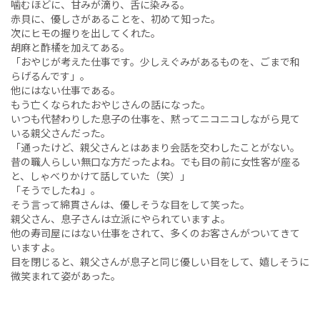
噛むほどに、甘みが滴り、舌に染みる。
赤貝に、優しさがあることを、初めて知った。
次にヒモの握りを出してくれた。
胡麻と酢橘を加えてある。
「おやじが考えた仕事です。少しえぐみがあるものを、ごまで和
らげるんです」。
他にはない仕事である。
もう亡くなられたおやじさんの話になった。
いつも代替わりした息子の仕事を、黙ってニコニコしながら見て
いる親父さんだった。
「通ったけど、親父さんとはあまり会話を交わしたことがない。
昔の職人らしい無口な方だったよね。でも目の前に女性客が座る
と、しゃべりかけて話していた（笑）」
「そうでしたね」。
そう言って綿貫さんは、優しそうな目をして笑った。
親父さん、息子さんは立派にやられていますよ。
他の寿司屋にはない仕事をされて、多くのお客さんがついてきて
いますよ。
目を閉じると、親父さんが息子と同じ優しい目をして、嬉しそうに
微笑まれて姿があった。