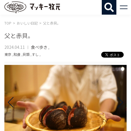
マッキー牧
TOP
おいしい日記
父と赤貝。
父と赤貝。
2024.04.11
食べ歩き
,
東京
,
和食
,
貝類
,
すし
,