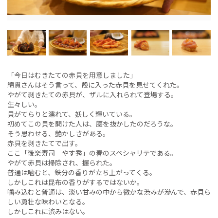
「今日はむきたての赤貝を用意しました」
綿貫さんはそう言って、殻に入った赤貝を見せてくれた。
やがて剥きたての赤貝が、ザルに入れられて登場する。
生々しい。
貝がてらりと濡れて、妖しく輝いている。
初めてこの貝を開けた人は、腰を抜かしたのだろうな。
そう思わせる、艶かしさがある。
赤貝を剥きたてで出す。
ここ「後楽寿司 やす秀」の春のスペシャリテである。
やがて赤貝は掃除され、握られた。
普通は噛むと、鉄分の香りが立ち上がってくる。
しかしこれは昆布の香りがするではないか。
噛み込むと普通は、淡い甘みの中から微かな渋みが滲んで、赤貝ら
しい勇壮な味わいとなる。
しかしこれに渋みはない。