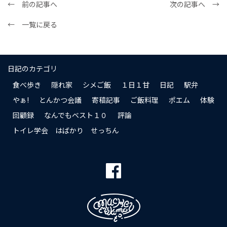
← 前の記事へ
次の記事へ →
← 一覧に戻る
日記のカテゴリ
食べ歩き
隠れ家
シメご飯
１日１甘
日記
駅弁
やぁ!
とんかつ会議
寄稿記事
ご飯料理
ポエム
体験
回顧録
なんでもベスト１０
評論
トイレ学会 はばかり せっちん