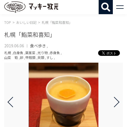
マッキー牧
TOP
おいしい日記
札幌「鮨菜和喜知」
札幌「鮨菜和喜知」
2019.06.06
食べ歩き
,
札幌
,
白身魚
,
葉茎菜
,
光り物
,
赤身魚
,
山菜 筍
,
卵
,
甲殻類
,
貝類
,
すし
,