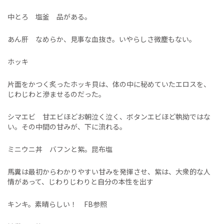
中とろ 塩釜 品がある。
あん肝 なめらか、見事な血抜き。いやらしさ微塵もない。
ホッキ
片面をかつく炙ったホッキ貝は、体の中に秘めていたエロスを、
じわじわと滲ませるのだった。
シマエビ 甘エビほどお朝泣く泣く、ボタンエビほど執拗ではな
い。その中間の甘みが、下に流れる。
ミニウニ丼 バフンと紫。昆布塩
馬糞は最初からわかりやすい甘みを発揮させ、紫は、大衆的な人
情があって、じわりじわりと自分の本性を出す
キンキ。素晴らしい！ FB参照