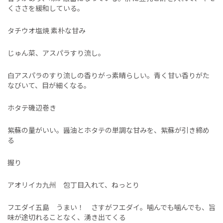
くささを緩和している。
タチウオ塩焼 素朴な甘み
じゅん菜、アスパラすり流し。
白アスパラのすり流しの香りがっ素晴らしい。青く甘い香りがた
なびいて、目が細くなる。
ホタテ磯辺巻き
紫蘇の量がいい。醤油とホタテの単調な甘みを、紫蘇が引き締め
る
握り
アオリイカ九州 包丁目入れて、ねっとり
フエダイ五島 うまい！ さすがフエダイ。噛んでも噛んでも、旨
味が途切れることなく、湧き出てくる