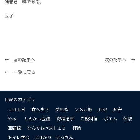
鯖巻き 粋である。
玉子
← 前の記事へ
次の記事へ →
← 一覧に戻る
日記のカテゴリ
１日１甘
食べ歩き
隠れ家
シメご飯
日記
駅弁
やぁ!
とんかつ会議
寄稿記事
ご飯料理
ポエム
体験
回顧録
なんでもベスト１０
評論
トイレ学会 はばかり せっちん