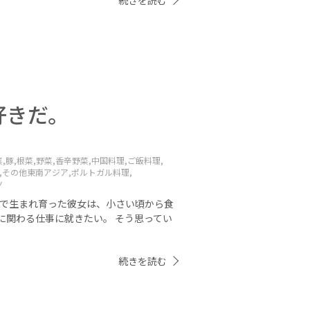
続きを読む
好きだ。
,
豚,
根菜,
野菜,
香辛野菜,
中国料理,
ご飯料理,
,
その他東南アジア,
ポルトガル料理,
ツ
マで生まれ育った彼女は、小さい頃から食
に関わる仕事に就きたい。 そう思ってい
続きを読む