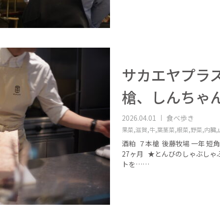
サカエヤプラス
槍、しんちゃ
2026.04.01
食べ歩き
果菜,
滋賀,
牛,
葉茎菜,
根菜,
野菜,
内臓,
酒粕 ７本槍 後藤牧場 一年 
27ヶ月 ★とんびのしゃぶしゃ
トを……