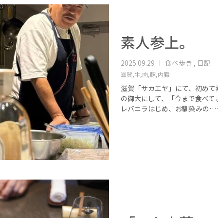
素人参上。
2025.09.29
食べ歩き , 日記
滋賀,
牛,
肉,
豚,
内臓
滋賀「サカエヤ」にて、初めて素
の御大にして、「今まで食べて
レバニラはじめ、お馴染みの…