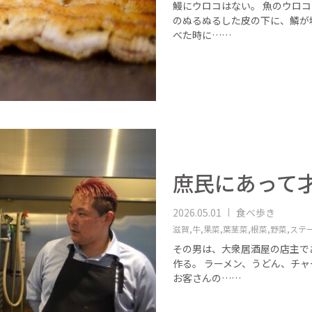
鰻にウロコはない。 魚のウロコ
のぬるぬるした皮の下に、鱗が
べた時に……
庶民にあって
2026.05.01
食べ歩き
滋賀,
牛,
果菜,
葉茎菜,
根菜,
野菜,
ステ
その男は、大衆居酒屋の店主で
作る。 ラーメン、うどん、チ
お客さんの……