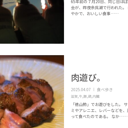
65年前の７月20日、同じ日ほ
会が、昨夜余呉湖で行われた。
やかで、おいしい食事……
肉遊び。
2025.04.07
食べ歩き
滋賀,
牛,
豚,
鶏,
内臓
「徳山鮓」でお遊びをした。 サ
ミやアレニエ、レバーなどを、
って食べたのである。 なか……