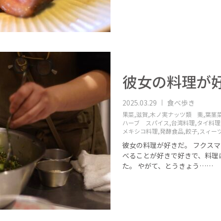
彼女の料理が
2025.03.29
食べ歩き
果菜,
滋賀,
木ノ実ナッツ類 栗,
葉茎菜
ハーブ スパイス,
台湾料理,
タイ料理
メキシコ料理,
発酵食品,
餃子,
スィー
彼女の料理が好きだ。 フクス
べることが好きで好きで、料理
た。 やがて、とうきょう……