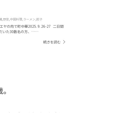
臓,
野菜,
中国料理,
ラーメン,
餃子
肉で町中華2025. 9. 26-27 二日間
だいた30数名の方、……
続きを読む
歳。