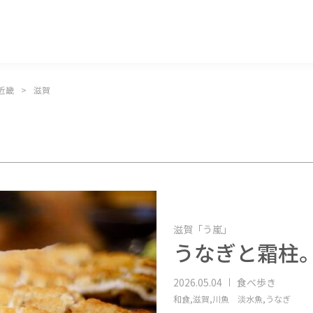
マッキー牧元 MACKEY MAKIMOTO
近畿
滋賀
滋賀「う嵐」
うなぎと霜柱
2026.05.04
食べ歩き
和食,
滋賀,
川魚 淡水魚,
うなぎ