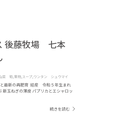
 後藤牧場 七本
ん
山菜 筍,
果物,
スープ,
ワンタン シュウマイ
短角と最新の再肥育 経産 令和５年生まれ
ぶ 新玉ねぎの薄皮 パプリカとエシャロッ
続きを読む