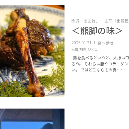
余呉「徳山鮓」 山形「出羽屋
＜熊脚の味＞
2025.01.21
食べ歩き
滋賀,
割烹,
ジビエ
熊を食べるというと、大抵はロ
ろう。 それらは脂やコラーゲ
い。 ではどこならその真……