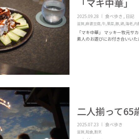
「マキ中華」
2025.09.28
食べ歩き , 日記
滋賀,
麻婆豆腐,
牛,
果菜,
豚,
鶏,
海老,
内
「マキ中華」 マッキー牧元サカエヤの
素人のお遊びにお付き合いいた
二人揃って65
2025.07.23
食べ歩き
滋賀,
和食,
割烹