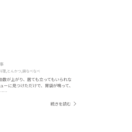
記事
料理,
とんかつ,
鍋なべなべ
泊数が上がり、居ても立ってもいられな
ニューに見つけただけで、胃袋が鳴って、
……
続きを読む