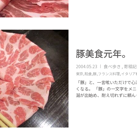
豚美食元年。
2004.05.23
食べ歩き , 寄稿
東京,
和食,
豚,
フランス料理,
イタリア
「豚」と、一言呟いただけで心
くなる。 「豚」の一文字をメ
涎が出始め、耐え切れずに頼ん