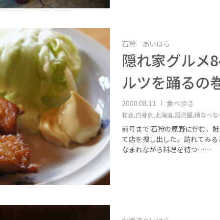
石狩 あいはら
隠れ家グルメ8
ルツを踊るの巻
2000.08.11
食べ歩き
和食,
白身魚,
北海道,
居酒屋,
鍋なべな
前号まで 石狩の原野に佇む、
て店を捜し出した。訪れてみる
なまれながら料理を待つ……