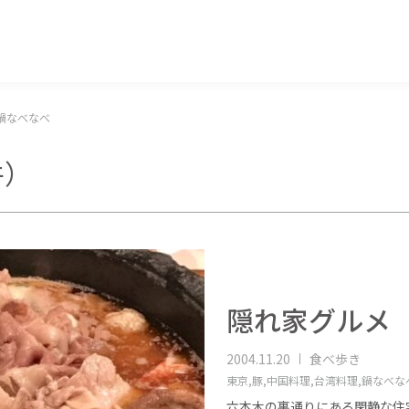
マッキー牧元 MACKEY MAKIMOTO
鍋なべなべ
件）
隠れ家グルメ
2004.11.20
食べ歩き
東京,
豚,
中国料理,
台湾料理,
鍋なべな
六本木の裏通りにある閑静な住