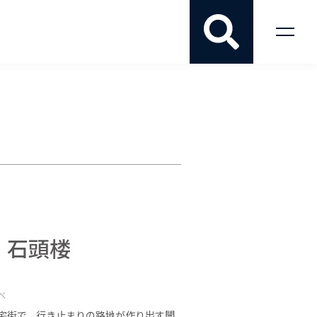
 石頭楼
べ
宅街で、行き止まりの路地が作り出す闇