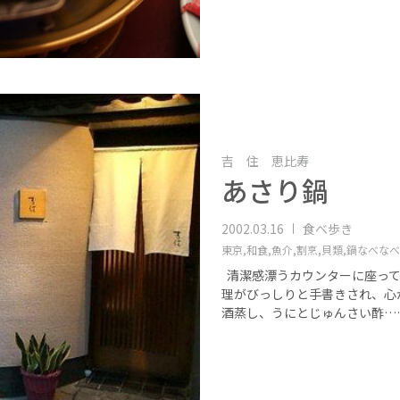
吉 住 恵比寿
あさり鍋
2002.03.16
食べ歩き
東京,
和食,
魚介,
割烹,
貝類,
鍋なべなべ
清潔感漂うカウンターに座って
理がびっしりと手書きされ、心
酒蒸し、うにとじゅんさい酢…