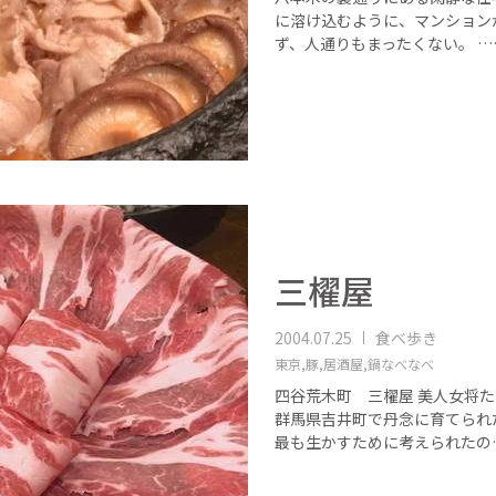
に溶け込むように、マンション
ず、人通りもまったくない。 …
三櫂屋
2004.07.25
食べ歩き
東京,
豚,
居酒屋,
鍋なべなべ
四谷荒木町 三櫂屋 美人女将
群馬県吉井町で丹念に育てられ
最も生かすために考えられたの