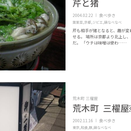
芹と猪
2004.02.22
食べ歩き
葉茎菜,
京都,
ジビエ,
鍋なべなべ
芹も相手が猪となると、趣が変
せる。 場所は京都より北上し
だ。 「ウチは味噌は使わ……
荒木町 三櫂屋
荒木町 三櫂屋
2002.11.16
食べ歩き
東京,
和食,
豚,
鍋なべなべ