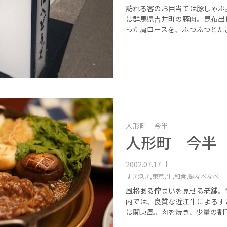
訪れる客のお目当ては豚しゃぶ
は群馬県吉井町の豚肉。昆布出
った肩ロースを、ふつふつとた
人形町 今半
人形町 今半
2002.07.17
すき焼き,
東京,
牛,
和食,
鍋なべなべ
風格ある佇まいを見せる老舗。
内では、良質な近江牛によるす
は関東風。肉を焼き、少量の割