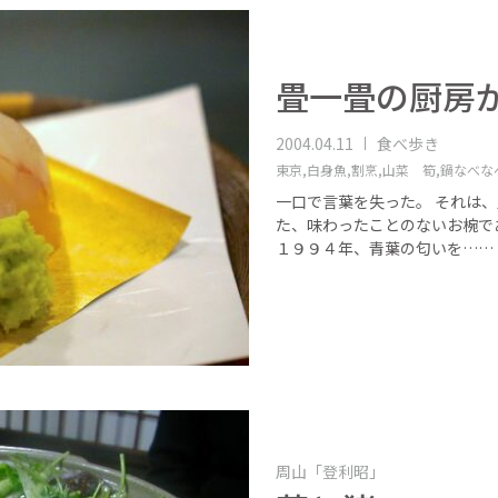
畳一畳の厨房
2004.04.11
食べ歩き
東京,
白身魚,
割烹,
山菜 筍,
鍋なべな
一口で言葉を失った。 それは
た、味わったことのないお椀で
１９９４年、青葉の匂いを……
周山「登利昭」