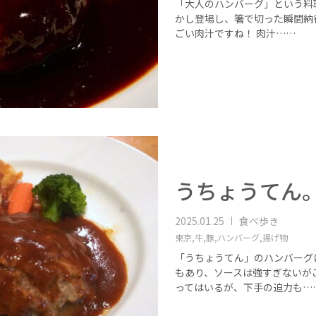
「大人のハンバーグ」という料
かし登場し、箸で切った瞬間納
ごい肉汁ですね！ 肉汁……
うちょうてん
2025.01.25
食べ歩き
東京,
牛,
豚,
ハンバーグ,
揚げ物
「うちょうてん」のハンバーグ
もあり、ソースは強すぎないが
ってはいるが、下手の迫力も…