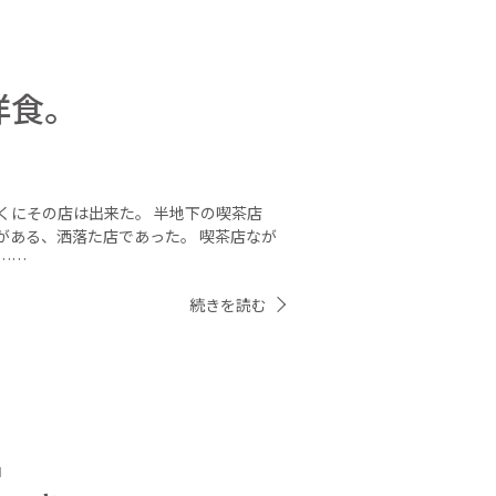
洋食。
くにその店は出来た。 半地下の喫茶店
がある、洒落た店であった。 喫茶店なが
……
続きを読む
」