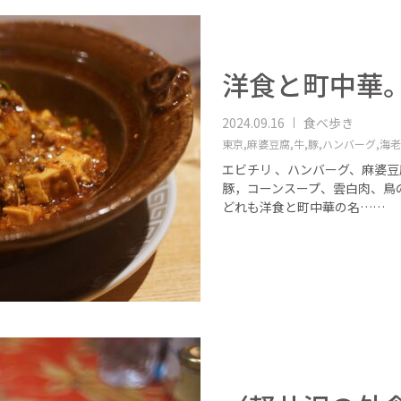
洋食と町中華
2024.09.16
食べ歩き
東京,
麻婆豆腐,
牛,
豚,
ハンバーグ,
海老
エビチリ 、ハンバーグ、麻婆
豚，コーンスープ、雲白肉、鳥
どれも洋食と町中華の名……