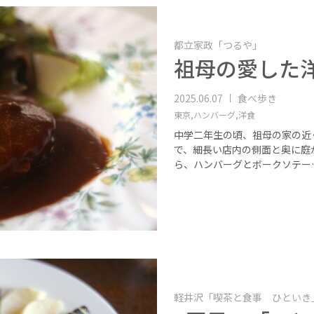
都立家政「つるや」
祖母の愛した
2025.06.07
食べ歩き
東京,
ハンバーグ,
洋食
中学二年生の頃、祖母の家の近
で、細長い店内の側面と奥に庭
ら、ハンバーグとボークソテー
軽井沢「喫茶と食事 ひといき