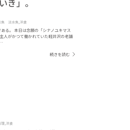
といき」。
川魚 淡水魚,
洋食
である。 本日は念願の「シナノユキマス
ご主人がかつて働かれていた軽井沢の老舗
…
続きを読む
理,
洋食