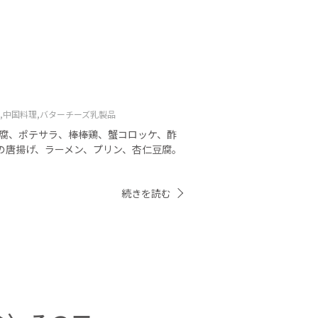
。
,
中国料理,
バターチーズ乳製品
豆腐、ポテサラ、棒棒鶏、蟹コロッケ、酢
の唐揚げ、ラーメン、プリン、杏仁豆腐。
続きを読む