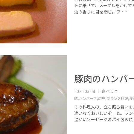
トに乗せて、メープルをかけて
油の香りに目を閉じ。ワ……
豚肉のハンバ
2026.03.08
食べ歩き
豚,
ハンバーグ,
広島,
フランス料理,
洋
その料理人の、立ち振る舞いを
違いなくおいしいぞ」と。ラン
温かいソーセージのパイ包み焼