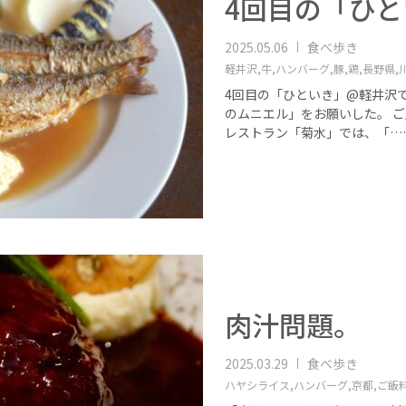
4回目の「ひ
2025.05.06
食べ歩き
軽井沢,
牛,
ハンバーグ,
豚,
鶏,
長野県,
4回目の「ひといき」@軽井沢
のムニエル」をお願いした。 
レストラン「菊水」では、「…
肉汁問題。
2025.03.29
食べ歩き
ハヤシライス,
ハンバーグ,
京都,
ご飯料