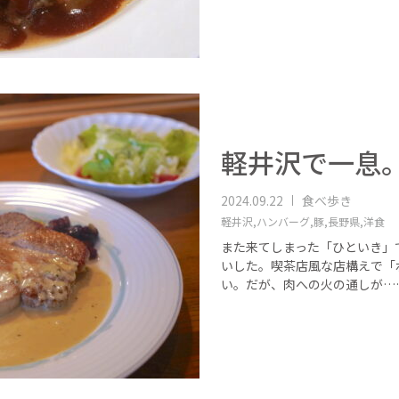
軽井沢で一息
2024.09.22
食べ歩き
軽井沢,
ハンバーグ,
豚,
長野県,
洋食
また来てしまった「ひといき」
いした。喫茶店風な店構えで「ポ
い。だが、肉への火の通しが…