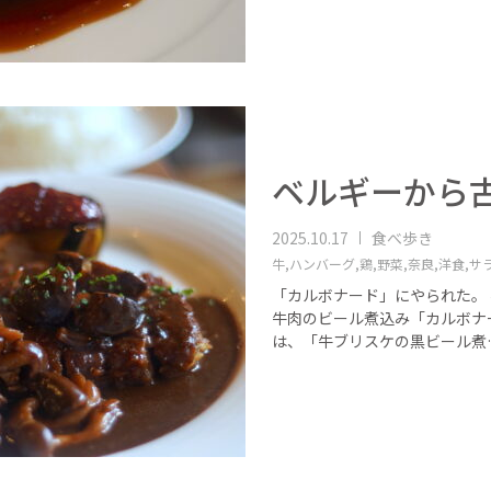
ベルギーから
2025.10.17
食べ歩き
牛,
ハンバーグ,
鶏,
野菜,
奈良,
洋食,
サ
「カルボナード」にやられた。
牛肉のビール煮込み「カルボナ
は、「牛ブリスケの黒ビール煮