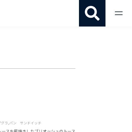
グラ,
パン サンドイッチ
ラムースを薪焼きしたブリオッシュのトース