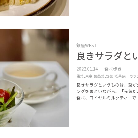
銀座WEST
良きサラダと
2022.01.14
食べ歩き
果菜,
東京,
葉茎菜,
野菜,
喫茶店 カフ
良きサラダというものは、葉が
ングをまといながら、「元気だ
食べ、ロイヤルミルクティーで