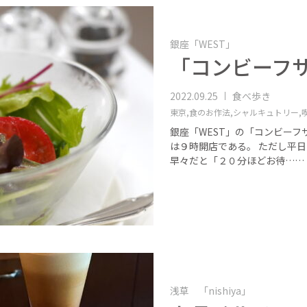
銀座「WEST」
「コンビーフ
2022.09.25
食べ歩き
東京,
食のお作法,
シャルキュトリー,
銀座「WEST」の「コンビーフ
は９時開店である。 ただし平
早々だと「２０分ほどお待……
浅草 「nishiya」