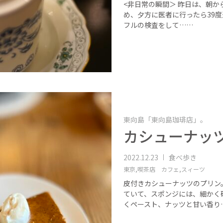
<非日常の瞬間＞ 昨日は、朝
め、夕方に医者に行ったら39度
フルの検査をして……
東向島「東向島珈琲店」。
カシューナッ
2022.12.23
食べ歩き
東京,
喫茶店 カフェ,
スィーツ
皮付きカシューナッツのプリン
ていて、スポンジには、細かく
くペースト、ナッツと甘い香り