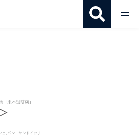
地「米本珈琲店」
＞
フェ,
パン サンドイッチ