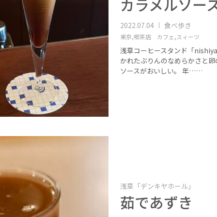
カラメルソー
2022.07.04
食べ歩き
東京,
喫茶店 カフェ,
スィーツ
浅草コーヒースタンド「nishi
かれたぶりんのなめらかさと卵
ソースがおいしい。 年……
浅草「デンキヤホール」
茹であずき