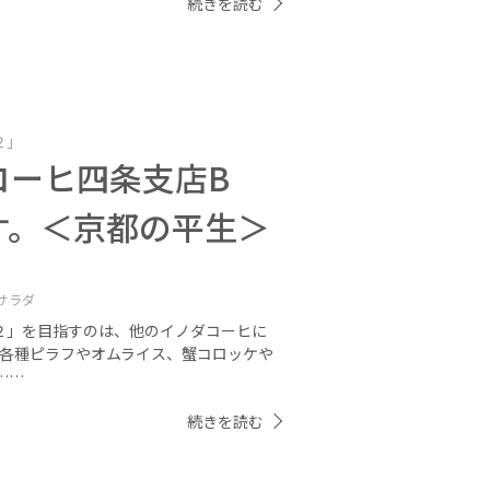
続きを読む
２」
コーヒ四条支店B
ケ。＜京都の平生＞
サラダ
２」を目指すのは、他のイノダコーヒに
 各種ピラフやオムライス、蟹コロッケや
……
続きを読む