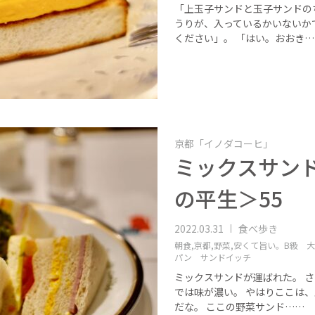
「上玉子サンドと玉子サンドの
うりが、入っているかいないか
ください」。 「はい。おおき…
京都「イノダコーヒ」
ミックスサン
の平生＞55
2022.03.31
食べ歩き
朝食,
京都,
野菜,
安くて旨い。B級 大
パン サンドイッチ
ミックスサンドが運ばれた。 さ
では味が濃い。 やはりここは、
だな。 ここの野菜サンド……