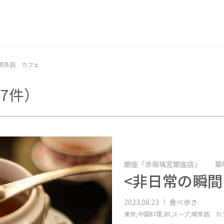
マッキー牧元 MACKEY MAKIMOTO
喫茶店 カフェ
57件）
銀座「赤坂璃宮銀座店」 築
<非日常の瞬間
2023.08.23
食べ歩き
東京,
中国料理,
卵,
スープ,
喫茶店 カ