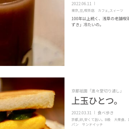
2022.06.11
東京,
豆,
喫茶店 カフェ,
スィーツ
100年以上続く、浅草の老舗
ずき」冷たいの。
京都祇園「進々堂切り通し」
上玉ひとつ。 
2022.03.31
食べ歩き
京都,
卵,
安くて旨い。B級 大衆食、1
パン サンドイッチ