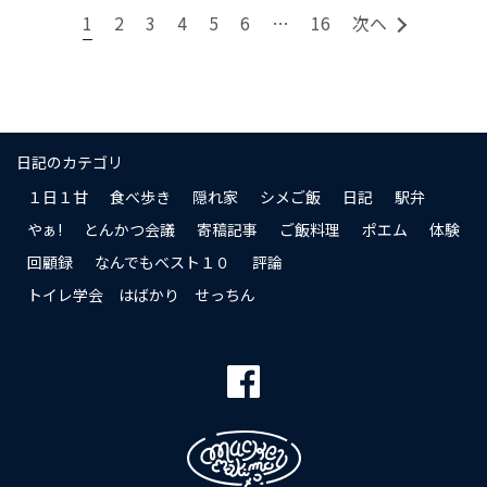
1
2
3
4
5
6
…
16
次へ
日記のカテゴリ
１日１甘
食べ歩き
隠れ家
シメご飯
日記
駅弁
やぁ!
とんかつ会議
寄稿記事
ご飯料理
ポエム
体験
回顧録
なんでもベスト１０
評論
トイレ学会 はばかり せっちん