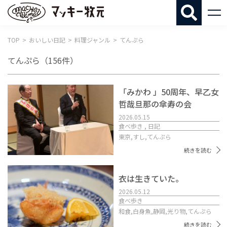
マッキー牧
TOP
おいしい日記
料理ジャンル
てんぷら
てんぷら
（156件）
「みかわ 」50周年、早乙女
哲哉旦那の傘寿の会
2026.05.15
食べ歩き , 日記
東京,
すし,
てんぷら
続きを読む
衣は生きていた。
2026.05.12
食べ歩き
和食,
白身魚,
静岡,
光り物,
てんぷら
続きを読む