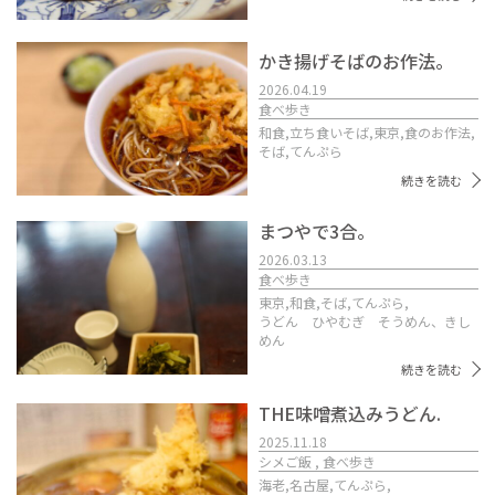
かき揚げそばのお作法。
2026.04.19
食べ歩き
和食,
立ち食いそば,
東京,
食のお作法,
そば,
てんぷら
続きを読む
まつやで3合。
2026.03.13
食べ歩き
東京,
和食,
そば,
てんぷら,
うどん ひやむぎ そうめん、きし
めん
続きを読む
THE味噌煮込みうどん.
2025.11.18
シメご飯 , 食べ歩き
海老,
名古屋,
てんぷら,