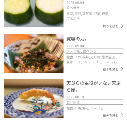
2025.09.04
食べ歩き
果菜,
東京,
葉茎菜,
根菜,
野菜,
てんぷら
続きを読む
寛容の力。
2025.09.04
シメご飯 , 食べ歩き
和食,
イカ,
福井,
光り物,
居酒屋,
卵,
魚卵 白子,
キノコ,
すし,
てんぷら
続きを読む
天ぷらの主役がいない天ぷ
ら屋。
2025.08.18
食べ歩き
和食,
石川,
海老,
てんぷら
続きを読む