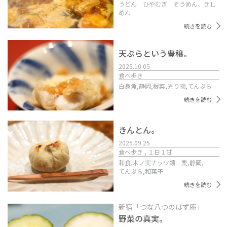
うどん ひやむぎ そうめん、きし
めん
続きを読む
天ぷらという豊穣。
2025.10.05
食べ歩き
白身魚,
静岡,
根菜,
光り物,
てんぷら
続きを読む
きんとん。
2025.09.25
食べ歩き , １日１甘
和食,
木ノ実ナッツ類 栗,
静岡,
てんぷら,
和菓子
続きを読む
新宿「つな八つのはず庵」
野菜の真実。