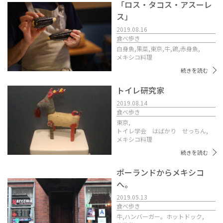
「ロス・タコス・アスーレ
ス」
2019.08.16
食べ歩き
白身魚,
果菜,
東京,
牛,
鶏,
赤身魚,
メキシコ料理
続きを読む
トイレ研究家
2019.08.14
食べ歩き
東京,
トイレ学会 はばかり せっちん,
メキシコ料理
続きを読む
ポーランドからメキシコ
へ。
2019.05.13
食べ歩き
牛,
ハンバーガー。ホットドック,