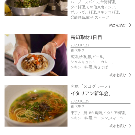
ハーブ スパイス,
台湾料理,
タイ料理,
その他東南アジア,
ポルトガル料理,
メキシコ料理,
発酵食品,
餃子,
スィーツ
続きを読む
高知取材1日目
2023.07.23
食べ歩き
高知,
炒飯,
豚,
ビール,
シャルキュトリー,
カレー,
メキシコ料理,
焼きそば
続きを読む
広尾「メログラーノ」
イタリアン新年会。
2023.01.25
食べ歩き
東京,
牛,
鴨ほか鳥類,
イタリア料理,
メキシコ料理,
ラーメン,
スィーツ
続きを読む