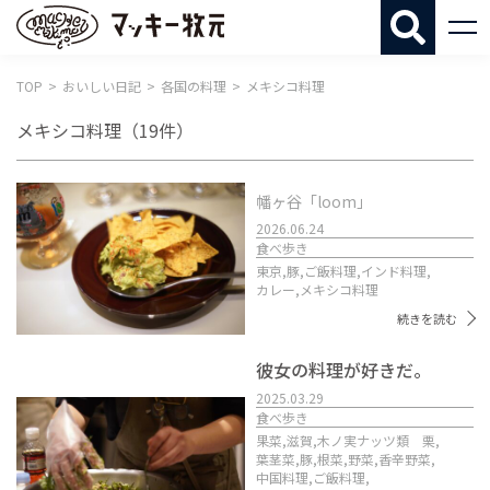
マッキー牧
TOP
おいしい日記
各国の料理
メキシコ料理
メキシコ料理
（19件）
幡ヶ谷「loom」
2026.06.24
食べ歩き
東京,
豚,
ご飯料理,
インド料理,
カレー,
メキシコ料理
続きを読む
彼女の料理が好きだ。
2025.03.29
食べ歩き
果菜,
滋賀,
木ノ実ナッツ類 栗,
葉茎菜,
豚,
根菜,
野菜,
香辛野菜,
中国料理,
ご飯料理,