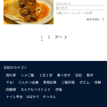
2016.04.24
食べ歩き
内臓,
メキシコ,
メキシコ料理
続きを読む
1
2
次へ
日記のカテゴリ
隠れ家
シメご飯
１日１甘
食べ歩き
日記
駅弁
やぁ!
とんかつ会議
寄稿記事
ご飯料理
ポエム
体験
回顧録
なんでもベスト１０
評論
トイレ学会 はばかり せっちん