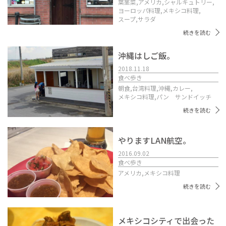
葉茎菜,
アメリカ,
シャルキュトリー,
ヨーロッパ料理,
メキシコ料理,
スープ,
サラダ
続きを読む
沖縄はしご飯。
2018.11.18
食べ歩き
朝食,
台湾料理,
沖縄,
カレー,
メキシコ料理,
パン サンドイッチ
続きを読む
やりますLAN航空。
2016.09.02
食べ歩き
アメリカ,
メキシコ料理
続きを読む
メキシコシティで出会った