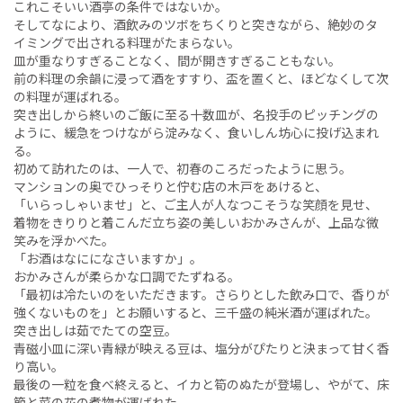
これこそいい酒亭の条件ではないか。
そしてなにより、酒飲みのツボをちくりと突きながら、絶妙のタ
イミングで出される料理がたまらない。
皿が重なりすぎることなく、間が開きすぎることもない。
前の料理の余韻に浸って酒をすすり、盃を置くと、ほどなくして次
の料理が運ばれる。
突き出しから終いのご飯に至る十数皿が、名投手のピッチングの
ように、緩急をつけながら淀みなく、食いしん坊心に投げ込まれ
る。
初めて訪れたのは、一人で、初春のころだったように思う。
マンションの奥でひっそりと佇む店の木戸をあけると、
「いらっしゃいませ」と、ご主人が人なつこそうな笑顔を見せ、
着物をきりりと着こんだ立ち姿の美しいおかみさんが、上品な微
笑みを浮かべた。
「お酒はなにになさいますか」。
おかみさんが柔らかな口調でたずねる。
「最初は冷たいのをいただきます。さらりとした飲み口で、香りが
強くないものを」とお願いすると、三千盛の純米酒が運ばれた。
突き出しは茹でたての空豆。
青磁小皿に深い青緑が映える豆は、塩分がぴたりと決まって甘く香
り高い。
最後の一粒を食べ終えると、イカと筍のぬたが登場し、やがて、床
節と菜の花の煮物が運ばれた。