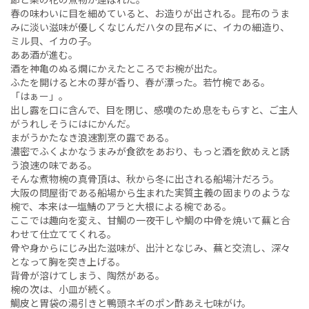
春の味わいに目を細めていると、お造りが出される。昆布のうま
みに淡い滋味が優しくなじんだハタの昆布〆に、イカの細造り、
ミル貝、イカの子。
ああ酒が進む。
酒を神亀のぬる燗にかえたところでお椀が出た。
ふたを開けると木の芽が香り、春が漂った。若竹椀である。
「はぁー」。
出し露を口に含んで、目を閉じ、感嘆のため息をもらすと、ご主人
がうれしそうにはにかんだ。
まがうかたなき浪速割烹の露である。
濃密でふくよかなうまみが食欲をあおり、もっと酒を飲めえと誘
う浪速の味である。
そんな煮物椀の真骨頂は、秋から冬に出される船場汁だろう。
大阪の問屋街である船場から生まれた実質主義の固まりのような
椀で、本来は一塩鯖のアラと大根による椀である。
ここでは趣向を変え、甘鯛の一夜干しや鯛の中骨を焼いて蕪と合
わせて仕立ててくれる。
骨や身からにじみ出た滋味が、出汁となじみ、蕪と交流し、深々
となって胸を突き上げる。
背骨が溶けてしまう、陶然がある。
椀の次は、小皿が続く。
鯛皮と胃袋の湯引きと鴨頭ネギのポン酢あえ七味がけ。