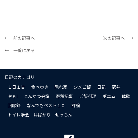
← 前の記事へ
次の記事へ →
← 一覧に戻る
日記のカテゴリ
１日１甘
食べ歩き
隠れ家
シメご飯
日記
駅弁
やぁ!
とんかつ会議
寄稿記事
ご飯料理
ポエム
体験
回顧録
なんでもベスト１０
評論
トイレ学会 はばかり せっちん