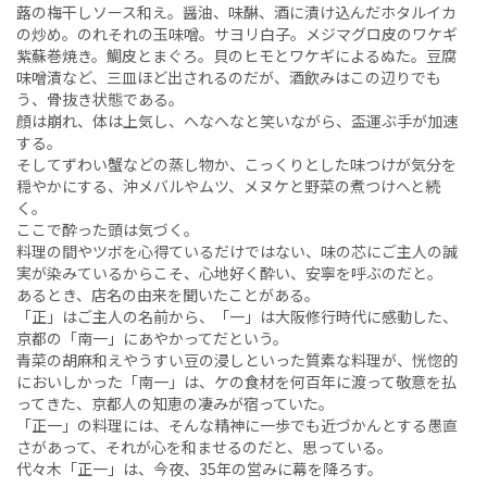
蕗の梅干しソース和え。醤油、味醂、酒に漬け込んだホタルイカ
の炒め。のれそれの玉味噌。サヨリ白子。メジマグロ皮のワケギ
紫蘇巻焼き。鯛皮とまぐろ。貝のヒモとワケギによるぬた。豆腐
味噌漬など、三皿ほど出されるのだが、酒飲みはこの辺りでも
う、骨抜き状態である。
顔は崩れ、体は上気し、へなへなと笑いながら、盃運ぶ手が加速
する。
そしてずわい蟹などの蒸し物か、こっくりとした味つけが気分を
穏やかにする、沖メバルやムツ、メヌケと野菜の煮つけへと続
く。
ここで酔った頭は気づく。
料理の間やツボを心得ているだけではない、味の芯にご主人の誠
実が染みているからこそ、心地好く酔い、安寧を呼ぶのだと。
あるとき、店名の由来を聞いたことがある。
「正」はご主人の名前から、「一」は大阪修行時代に感動した、
京都の「南一」にあやかってだという。
青菜の胡麻和えやうすい豆の浸しといった質素な料理が、恍惚的
においしかった「南一」は、ケの食材を何百年に渡って敬意を払
ってきた、京都人の知恵の凄みが宿っていた。
「正一」の料理には、そんな精神に一歩でも近づかんとする愚直
さがあって、それが心を和ませるのだと、思っている。
代々木「正一」は、今夜、35年の営みに幕を降ろす。