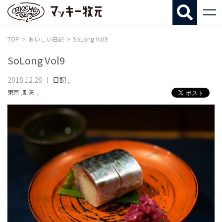
マッキー牧
TOP
おいしい日記
SoLong Vol9
SoLong Vol9
2018.12.28
日記
,
東京
,
割烹
,