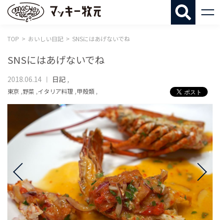
マッキー牧
TOP
おいしい日記
SNSにはあげないでね
SNSにはあげないでね
2018.06.14
日記
,
東京
,
野菜
,
イタリア料理
,
甲殻類
,