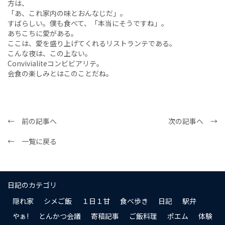
方は、
「あ、これ家内の味とおんなじだ」。
すばらしい。僕も食べて、「本当にそうですね」。
あちこちに愛がある。
ここは、愛を盛り上げてくれるリストランテである。
こんな夜は、この上ない。
Convivialiteコンビビアリテ。
会食の楽しみとはこのことだね。
← 前の記事へ
次の記事へ →
← 一覧に戻る
日記のカテゴリ
隠れ家
シメご飯
１日１甘
食べ歩き
日記
駅弁
やぁ!
とんかつ会議
寄稿記事
ご飯料理
ポエム
体験