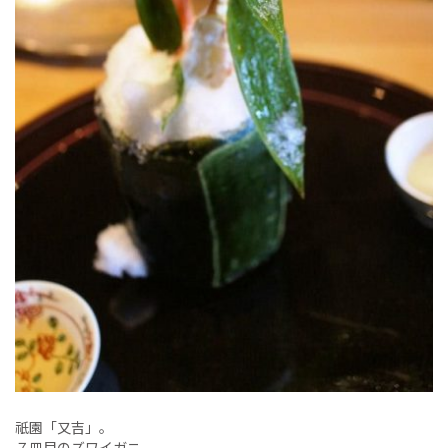
祇園「又吉」。
７皿目のズワイガニ。