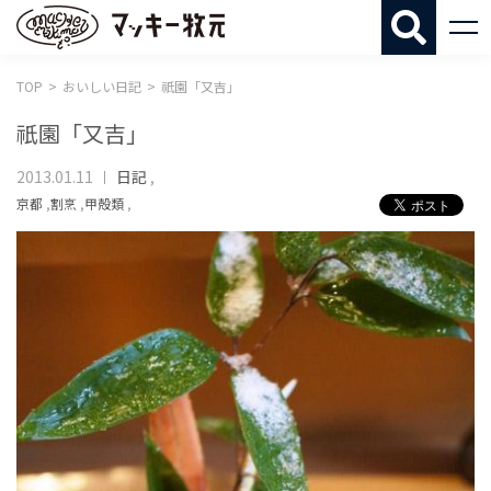
マッキー牧
TOP
おいしい日記
祇園「又吉」
祇園「又吉」
2013.01.11
日記
,
京都
,
割烹
,
甲殻類
,