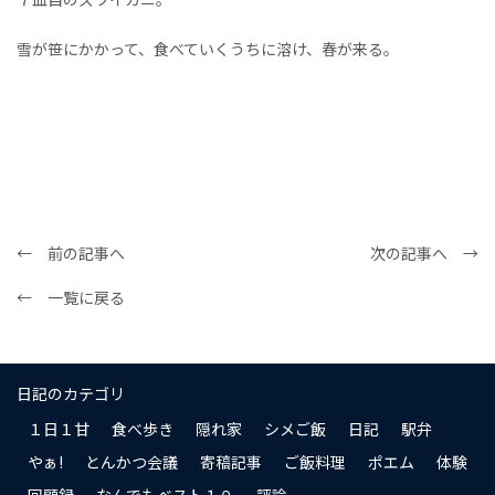
雪が笹にかかって、食べていくうちに溶け、春が来る。
← 前の記事へ
次の記事へ →
← 一覧に戻る
日記のカテゴリ
１日１甘
食べ歩き
隠れ家
シメご飯
日記
駅弁
やぁ!
とんかつ会議
寄稿記事
ご飯料理
ポエム
体験