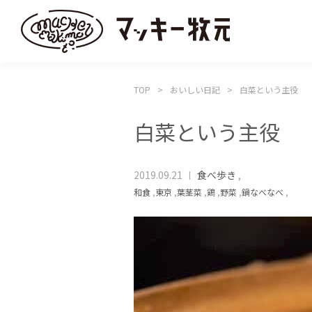
TOP
おいしい日記
白菜という主役
白菜という主役
2019.09.21
食べ歩き
,
和食
,
東京
,
葉茎菜
,
鶏
,
野菜
,
鍋なべなべ
,