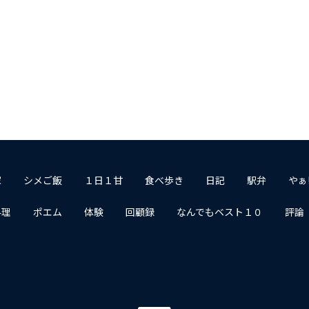
家
シメご飯
１日１甘
食べ歩き
日記
駅弁
やぁ
料理
ポエム
体験
回顧録
なんでもベスト１０
評論