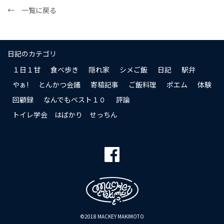
← 一覧に戻る
日記のカテゴリ
１日１甘
食べ歩き
隠れ家
シメご飯
日記
駅弁
やぁ!
とんかつ会議
寄稿記事
ご飯料理
ポエム
体験
回顧録
なんでもベスト１０
評論
トイレ学会 はばかり せっちん
©2018 MACKEY MAKIMOTO