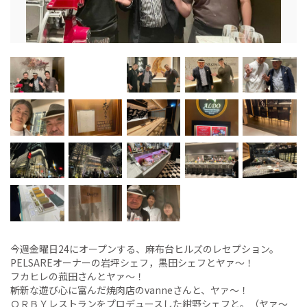
今週金曜日24にオープンする、麻布台ヒルズのレセプション。
PELSAREオーナーの岩坪シェフ，黒田シェフとヤァ〜！
フカヒレの菰田さんとヤァ〜！
斬新な遊び心に富んだ焼肉店のvanneさんと、ヤァ〜！
ＯＲＢＹレストランをプロデュースした紺野シェフと。（ヤァ〜