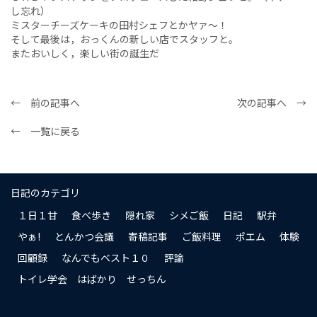
し忘れ）
ミスターチーズケーキの田村シェフとかヤァ〜！
そして最後は，おっくんの新しい店でスタッフと。
またおいしく，楽しい街の誕生だ
← 前の記事へ
次の記事へ →
← 一覧に戻る
日記のカテゴリ
１日１甘
食べ歩き
隠れ家
シメご飯
日記
駅弁
やぁ!
とんかつ会議
寄稿記事
ご飯料理
ポエム
体験
回顧録
なんでもベスト１０
評論
トイレ学会 はばかり せっちん