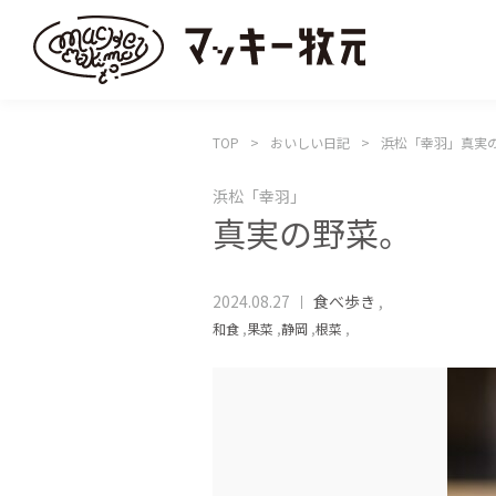
TOP
おいしい日記
浜松「幸羽」真実
浜松「幸羽」
真実の野菜。
2024.08.27
食べ歩き
,
和食
,
果菜
,
静岡
,
根菜
,