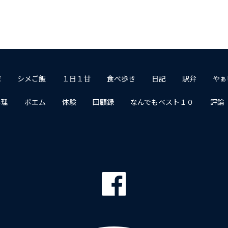
家
シメご飯
１日１甘
食べ歩き
日記
駅弁
やぁ
料理
ポエム
体験
回顧録
なんでもベスト１０
評論