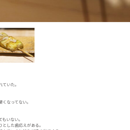
れていた。
硬くなってない。
てもいない。
りとした歯応えがある。