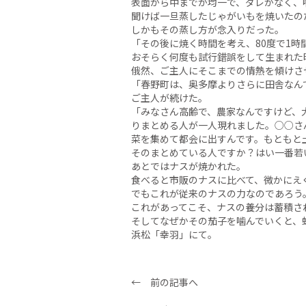
表面から中までが均一で、ダレがなく、
聞けば一旦蒸したじゃがいもを焼いたの
しかもその蒸し方が念入りだった。
「その後に焼く時間を考え、80度で1時間
おそらく何度も試行錯誤をして生まれた
俄然、ご主人にそこまでの情熱を傾けさ
「春野町は、奥多摩よりさらに田舎なん
ご主人が続けた。
「みなさん高齢で、農家なんですけど、
りまとめる人が一人現れました。○○さ
菜を集めて都会に出すんです。もともと
そのまとめている人ですか？はい一番若
あとではナスが焼かれた。
食べると市販のナスに比べて、微かにえ
でもこれが従来のナスの力なのであろう
これがあってこそ、ナスの養分は蓄積さ
そしてなぜかその茄子を噛んでいくと、
浜松「幸羽」にて。
← 前の記事へ