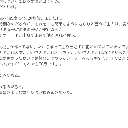
噛んでいくと甘みが湧き出てくる。
だという。
5分 85度で4分20秒蒸しました」。
時間なのだろうが、それを一も簡単なようにさらりと言うご主人は、変
せる春野町のその野菜が気になった。
です」。地元出身で東京で働く連れが言う。
大根しか作ってない。だから余って掘り出さずに花とか咲いていたんで
んとこは人参、○○さんとこはカボちゃ、○○さんとこは茄子といった
土が良かったせいで農薬なしでやっています。みんな朝早く起きてピン
い人ですが、それでも70歳です」。
ぐみがある。
。
れるのだろう。
蜂蜜のような香りが漂い始めるのだった。