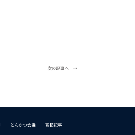
次の記事へ →
!
とんかつ会議
寄稿記事