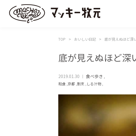
TOP
おいしい日記
底が見えぬほど深
底が見えぬほど深
2019.01.30
食べ歩き
,
和食
,
京都
,
割烹
,
しる汁物
,