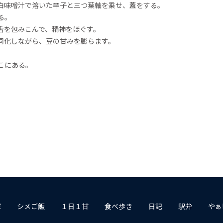
白味噌汁で溶いた辛子と三つ葉軸を乗せ、蓋をする。
る。
舌を包みこんで、精神をほぐす。
同化しながら、豆の甘みを膨らます。
こにある。
家
シメご飯
１日１甘
食べ歩き
日記
駅弁
やぁ