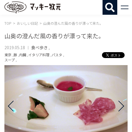
マッキー牧
TOP
おいしい日記
山奥の澄んだ風の香りが漂って来た。
山奥の澄んだ風の香りが漂って来た。
2019.05.18
食べ歩き
,
東京
,
豚
,
内臓
,
イタリア料理
,
パスタ
,
スープ
,