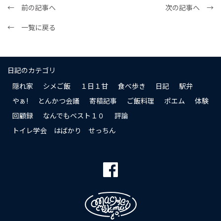
← 前の記事へ
次の記事へ →
← 一覧に戻る
日記のカテゴリ
隠れ家
シメご飯
１日１甘
食べ歩き
日記
駅弁
やぁ!
とんかつ会議
寄稿記事
ご飯料理
ポエム
体験
回顧録
なんでもベスト１０
評論
トイレ学会 はばかり せっちん