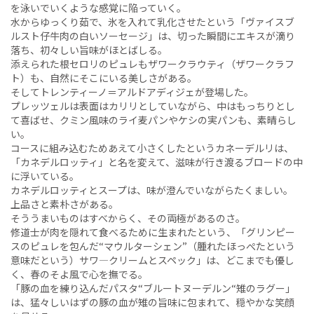
を泳いでいくような感覚に陥っていく。
水からゆっくり茹で、氷を入れて乳化させたという「ヴァイスブ
ルスト仔牛肉の白いソーセージ」は、切った瞬間にエキスが滴り
落ち、初々しい旨味がほとばしる。
添えられた根セロリのピュレもザワークラウティ（ザワークラフ
ト）も、自然にそこにいる美しさがある。
そしてトレンティーノ＝アルドアディジェが登場した。
プレッツェルは表面はカリリとしていながら、中はもっちりとし
て喜ばせ、クミン風味のライ麦パンやケシの実パンも、素晴らし
い。
コースに組み込むためあえて小さくしたというカネーデルリは、
「カネデルロッティ」と名を変えて、滋味が行き渡るブロードの中
に浮いている。
カネデルロッティとスープは、味が澄んでいながらたくましい。
上品さと素朴さがある。
そううまいものはすべからく、その両極があるのさ。
修道士が肉を隠れて食べるために生まれたという、「グリンピー
スのピュレを包んだ
“
マウルターシェン
”
（腫れたほっぺたという
意味だという）サワ
―
クリームとスペック」は、どこまでも優し
く、春のそよ風で心を撫でる。
「豚の血を練り込んだパスタ
“
ブルートヌーデルン
“
雉のラグー」
は、猛々しいはずの豚の血が雉の旨味に包まれて、穏やかな笑顔