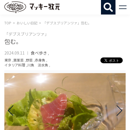
マッキー牧
TOP
おいしい日記
「デブスブリアンツァ」包む。
「デブスブリアンツァ」
包む。
2024.09.11
食べ歩き
,
東京
,
葉茎菜
,
野菜
,
赤身魚
,
イタリア料理
,
川魚 淡水魚
,