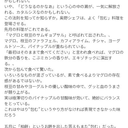
かもしれない。
いや、「どうなるのかなあ」という心の中の澱が、一気に解放さ
れる、カタルシスなのかもしれない。
この法則を知ってか知らずか，奥野シェフは、よく「包む」料理を
登場させる。
先月の料理がこれである。
「マグロと枝豆のサムギョプサル」と呼ばれて出された。、
マグロ、枝豆のファラフェル、カフィアライム、チシャ、ヨーグ
ルトソース、パイナップルが重ねられている。
「最初はそのままで食べてください」と言われ食べれば、マグロの
鉄分の香りを、こぶミカンの香りが、エキゾチックに演出す
る。、
次から包んで食べて驚いた。
いろいろなものが混ざっているが、素で食べるよりマグロの存在
感があるではないか。
枝豆の甘みやヨーグルトの優しい酸味の中で、グッと血のうまさ
が競り上がる。
実は極薄切りのパイナップルの甘酸味が効いて、絶妙にバランス
をとっている。
これはやはり“包む”というやり方がなければ表現できなかった味
だろう
五月に「柏餅」というお題を出した答えもまた“包む」だった。